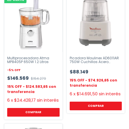
Multiprocesadora Atma
Picadora Moulinex AD6011AR
MP8405P 650W 1.2 Litros
750W Cuchillas Acero
Inoxidable
-
5
%
OFF
$88.149
$146.569
$154.279
$74.926,65
$124.583,65
6
x
$14.691,50
sin interés
6
x
$24.428,17
sin interés