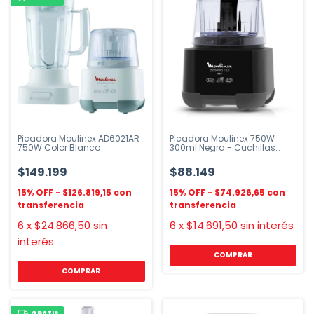
Picadora Moulinex AD6021AR
Picadora Moulinex 750W
750W Color Blanco
300ml Negra - Cuchillas
Acero
$149.199
$88.149
$126.819,15
$74.926,65
6
x
$24.866,50
sin
6
x
$14.691,50
sin interés
interés
GRATIS