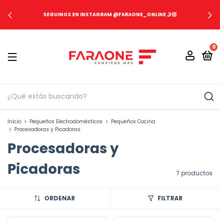
SEGUINOS EN INSTAGRAM @FARAONE_ONLINE 🤳🏻
0
Inicio
>
Pequeños Electrodomésticos
>
Pequeños Cocina
>
Procesadoras y Picadoras
Procesadoras y
Picadoras
7 productos
ORDENAR
FILTRAR