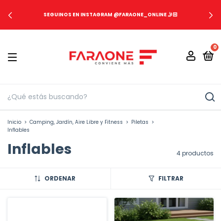
SEGUINOS EN INSTAGRAM @FARAONE_ONLINE 🤳🏻
0
Inicio
>
Camping, Jardín, Aire Libre y Fitness
>
Piletas
>
Inflables
Inflables
4 productos
ORDENAR
FILTRAR