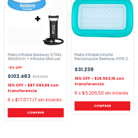
Pileta Inflable Bestway 57392
Pileta Inflable Infantil
183x51cm + Inflador Manual
Rectangular Bestway 51115 2-
7 años
-
9
%
OFF
$31.239
$102.463
$112.599
$26.553,15
$87.093,55
6
x
$5.206,50
sin interés
6
x
$17.077,17
sin interés
COMPRAR
COMPRAR