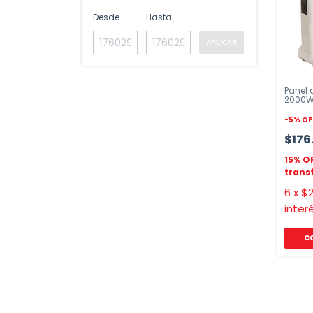
Desde
Hasta
APLICAR
Panel 
2000W
Eléctri
-
5
%
OF
$176
6
x
$2
inter