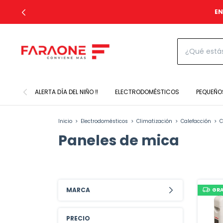
EN
ALERTA DÍA DEL NIÑO ‼️
ELECTRODOMÉSTICOS
PEQUEÑO
Inicio
>
Electrodomésticos
>
Climatización
>
Calefacción
>
C
Paneles de mica
MARCA
GRA
PRECIO