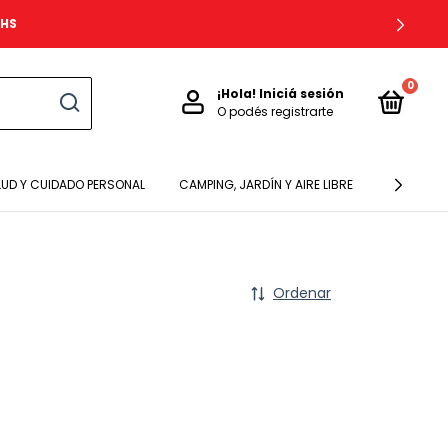
8HS
0
¡Hola!
Iniciá sesión
O podés registrarte
LUD Y CUIDADO PERSONAL
CAMPING, JARDÍN Y AIRE LIBRE
BEBES Y N
Ordenar