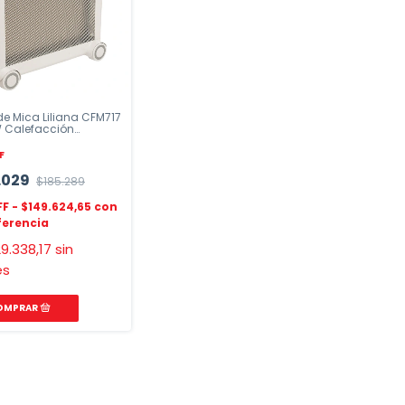
de Mica Liliana CFM717
 Calefacción
ca
F
.029
$185.289
$149.624,65
9.338,17
sin
és