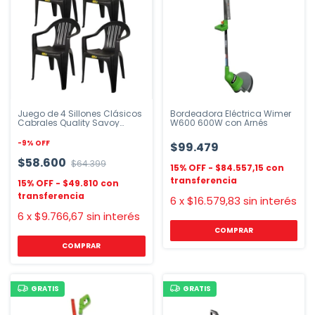
Juego de 4 Sillones Clásicos
Bordeadora Eléctrica Wimer
Cabrales Quality Savoy
W600 600W con Arnés
Negro
-
9
%
OFF
$99.479
$58.600
$64.399
$84.557,15
$49.810
6
x
$16.579,83
sin interés
6
x
$9.766,67
sin interés
GRATIS
GRATIS