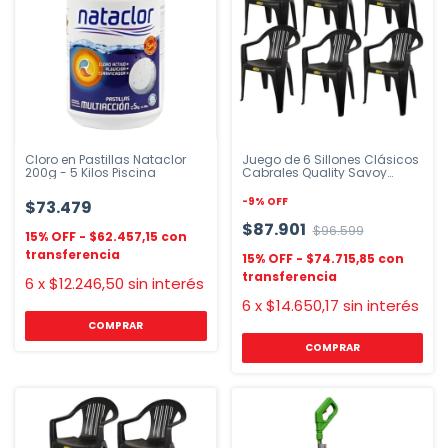
Cloro en Pastillas Nataclor
Juego de 6 Sillones Clásicos
200g - 5 Kilos Piscina
Cabrales Quality Savoy
Negro
-
9
%
OFF
$73.479
$87.901
$96.599
$62.457,15
$74.715,85
6
x
$12.246,50
sin interés
6
x
$14.650,17
sin interés