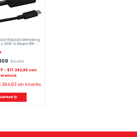
dor Rápido Merryking
 y USB-A Negro MK-
GCA
F
309
$21.369
$17.262,65
.384,83
sin interés