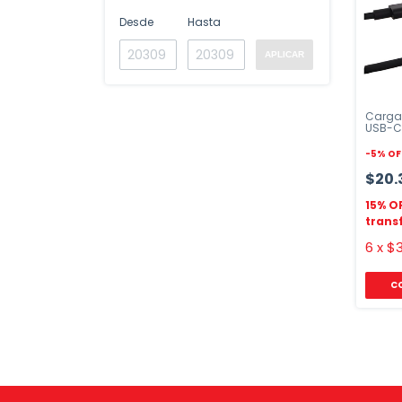
Desde
Hasta
APLICAR
Carga
USB-C
P303A
-
5
%
OF
$20.
6
x
$3