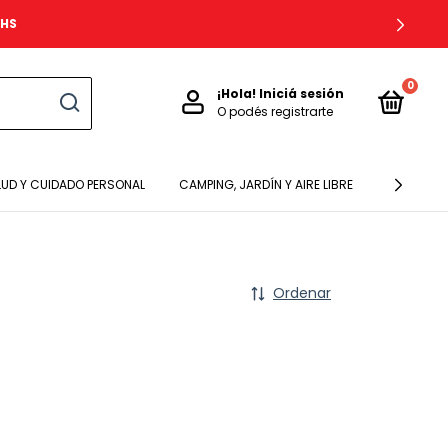
8HS
0
¡Hola!
Iniciá sesión
O podés registrarte
LUD Y CUIDADO PERSONAL
CAMPING, JARDÍN Y AIRE LIBRE
BEBES Y N
Ordenar