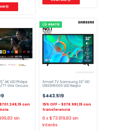
GRATIS
" 4K LED Philips
Smart TV Samsung 32" HD
/77 Gris Oscuro
UN32H5000 LED Negro
99
$443.519
$701.249,15
$376.991,15
499,83
sin
6
x
$73.919,83
sin
interés