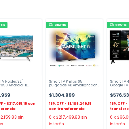
TIS
GRATIS
GRATIS
TV Noblex 32"
Smart TV Philips 65
Smart TV 4
7050 Android HD
pulgadas 4K Ambilight con
Google TV 
Titan OS
.959
$1.304.999
$576.5
$317.015,15
$1.109.249,15
2.159,83
sin
6
x
$217.499,83
sin
6
x
$96.0
és
interés
interés