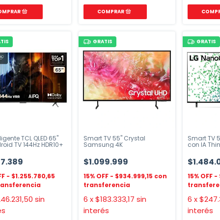
TIS
GRATIS
GRATIS
eligente TCL QLED 65"
Smart TV 55" Crystal
Smart TV 
roid TV 144Hz HDR10+
Samsung 4K
con IA Thi
77.389
$1.099.999
$1.484.
$1.255.780,65
$934.999,15
46.231,50
sin
6
x
$183.333,17
sin
6
x
$247.
és
interés
interés