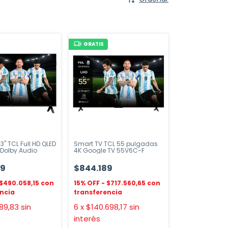
GRATIS
3" TCL Full HD QLED
Smart TV TCL 55 pulgadas
Dolby Audio
4K Google TV 55V6C-F
39
$844.189
$490.058,15
$717.560,65
89,83
sin
6
x
$140.698,17
sin
interés