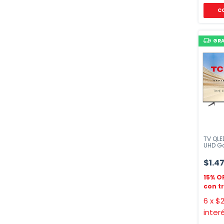
GRA
TV QLE
UHD Go
$1.4
6
x
$2
inter