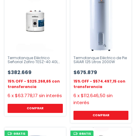
Termotanque Eléctrico
Termotanque Eléctrico de Pie
Señorial Zafiro TESZ-40 40L
SAIAR 125 Litros 2000W
Blanco
$382.669
$675.879
$325.268,65
$574.497,15
6
x
$63.778,17
sin interés
6
x
$112.646,50
sin
interés
COMPRAR
COMPRAR
GRATIS
GRATIS