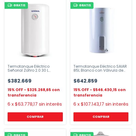
GRATIS
GRATIS
Termotanque Eléctrico
Termotanque Eléctrico SAIAR
Señorial Zafiro 2.0 30 L
85L Blanco con Válvula de
Conexión Inferior
Seguridad
$382.669
$642.859
$325.268,65
$546.430,15
6
x
$63.778,17
sin interés
6
x
$107.143,17
sin interés
GRATIS
GRATIS