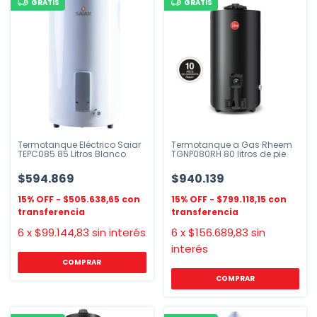
GRATIS
GRATIS
Termotanque Eléctrico Saiar
Termotanque a Gas Rheem
TEPC085 85 Litros Blanco
TGNP080RH 80 litros de pie
$594.869
$940.139
$505.638,65
$799.118,15
6
x
$99.144,83
sin interés
6
x
$156.689,83
sin
interés
COMPRAR