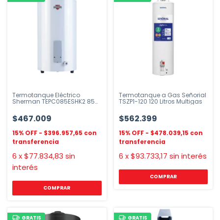
Termotanque Eléctrico
Termotanque a Gas Señorial
Sherman TEPC085ESHK2 85
TSZP1-120 120 Litros Multigas
litros Pie
$467.009
$562.399
$396.957,65
$478.039,15
6
x
$77.834,83
sin
6
x
$93.733,17
sin interés
interés
COMPRAR
COMPRAR
GRATIS
GRATIS