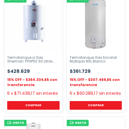
Termotanque a Gas
Termotanque Gas Escorial
Sherman TPGP50 50 Litros
Multigas 80L Blanco
Multigas Blanco
$428.629
$361.729
$364.334,65
$307.469,65
6
x
$71.438,17
sin interés
6
x
$60.288,17
sin interés
GRATIS
GRATIS