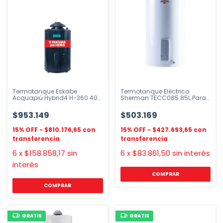
Termotanque Eskabe
Termotanque Eléctrico
Acquapiú Hybrid4 H-360 40L
Sherman TECC085 85L Para
Gas
Colgar Blanco
$953.149
$503.169
$810.176,65
$427.693,65
6
x
$158.858,17
sin
6
x
$83.861,50
sin interés
interés
GRATIS
GRATIS