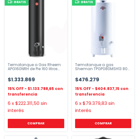
GRATIS
GRATIS
Termotanque a Gas Rheem
Termotanque a gas
APG160NRH de Pie 160 litros
Sherman TPGP080MSH13 80
Alta Potencia
litros multigas de pie
$1.333.869
$476.279
$1.133.788,65
$404.837,15
6
x
$222.311,50
sin
6
x
$79.379,83
sin
interés
interés