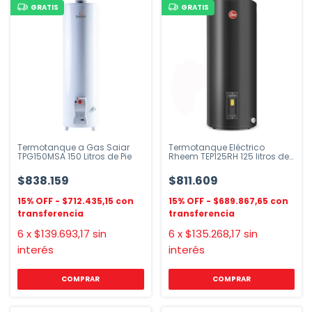
GRATIS
GRATIS
Termotanque a Gas Saiar
Termotanque Eléctrico
TPG150MSA 150 Litros de Pie
Rheem TEP125RH 125 litros de
pie
$838.159
$811.609
$712.435,15
$689.867,65
6
x
$139.693,17
sin
6
x
$135.268,17
sin
interés
interés
COMPRAR