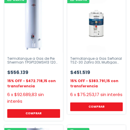
Termotanque a Gas de Pie
Termotanque a Gas Señorial
Sherman TPGP120MSH13 120
TSZ-30 Zafiro 30L Multigas
litros
Blanco
$556.139
$451.519
$472.718,15
$383.791,15
6
x
$92.689,83
sin
6
x
$75.253,17
sin interés
interés