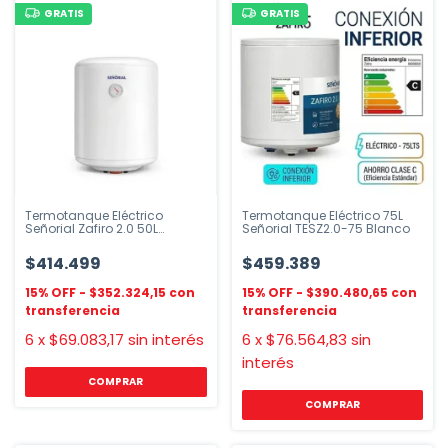
GRATIS
GRATIS
Termotanque Eléctrico
Termotanque Eléctrico 75L
Señorial Zafiro 2.0 50L
Señorial TESZ2.0-75 Blanco
Conexión Inferior
$414.499
$459.389
$352.324,15
$390.480,65
6
x
$69.083,17
sin interés
6
x
$76.564,83
sin
interés