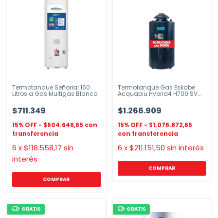
Termotanque Señorial 160
Termotanque Gas Eskabe
Litros a Gas Multigas Blanco
Acquapiu Hybrid4 H700 SV
Azul Alta Recuperación
$711.349
$1.266.909
$604.646,65
$1.076.872,65
6
x
$118.558,17
sin
6
x
$211.151,50
sin interés
interés
GRATIS
GRATIS