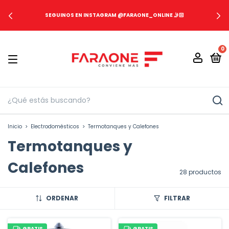
SEGUINOS EN INSTAGRAM @FARAONE_ONLINE 🤳🏻
0
Inicio
>
Electrodomésticos
>
Termotanques y Calefones
Termotanques y
Calefones
28 productos
ORDENAR
FILTRAR
GRATIS
GRATIS