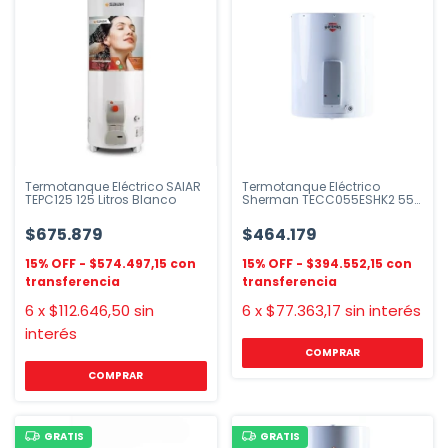
Termotanque Eléctrico SAIAR
Termotanque Eléctrico
TEPC125 125 Litros Blanco
Sherman TECC055ESHK2 55L
de Colgar
$675.879
$464.179
$574.497,15
$394.552,15
6
x
$112.646,50
sin
6
x
$77.363,17
sin interés
interés
GRATIS
GRATIS