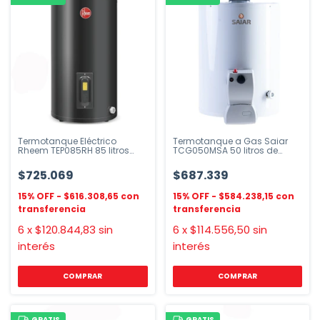
Termotanque Eléctrico
Termotanque a Gas Saiar
Rheem TEP085RH 85 litros
TCG050MSA 50 litros de
alta eficiencia
colgar
$725.069
$687.339
$616.308,65
$584.238,15
6
x
$120.844,83
sin
6
x
$114.556,50
sin
interés
interés
GRATIS
GRATIS