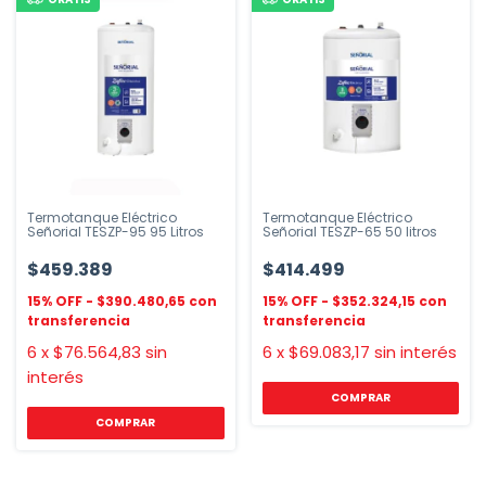
Termotanque Eléctrico
Termotanque Eléctrico
Señorial TESZP-95 95 Litros
Señorial TESZP-65 50 litros
$459.389
$414.499
$390.480,65
$352.324,15
6
x
$76.564,83
sin
6
x
$69.083,17
sin interés
interés