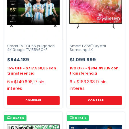
Smart TV TCL 55 pulgadas
Smart TV 55" Crystal
4K Google TV 55V6C-F
Samsung 4K
$844.189
$1.099.999
$717.560,65
$934.999,15
6
x
$140.698,17
sin
6
x
$183.333,17
sin
interés
interés
GRATIS
GRATIS