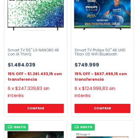
Smart TV 55" LG NANO80 4K
Smart TV Philips 50" 4K UHD
con IA ThinQ
Titan OS WiFi Bluetooth
$1.484.039
$749.999
$1.261.433,15
$637.499,15
6
x
$247.339,83
sin
6
x
$124.999,83
sin
interés
interés
GRATIS
GRATIS