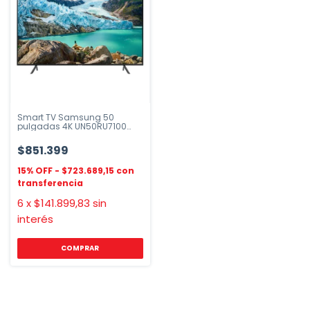
Smart TV Samsung 50
pulgadas 4K UN50RU7100
Series 7
$851.399
$723.689,15
6
x
$141.899,83
sin
interés