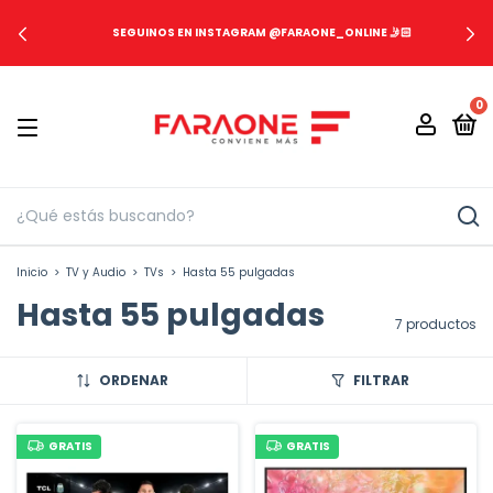
SEGUINOS EN INSTAGRAM @FARAONE_ONLINE 🤳🏻
0
Inicio
>
TV y Audio
>
TVs
>
Hasta 55 pulgadas
Hasta 55 pulgadas
7 productos
ORDENAR
FILTRAR
GRATIS
GRATIS