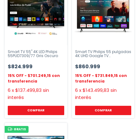
Smart TV 55" 4K LED Philips
Smart TV Philips 55 pulgadas
55PUD7309/77 Gris Oscuro
4K UHD Google TV
55PUD7408/77
$824.999
$860.999
$701.249,15
$731.849,15
6
x
$137.499,83
sin
6
x
$143.499,83
sin
interés
interés
GRATIS