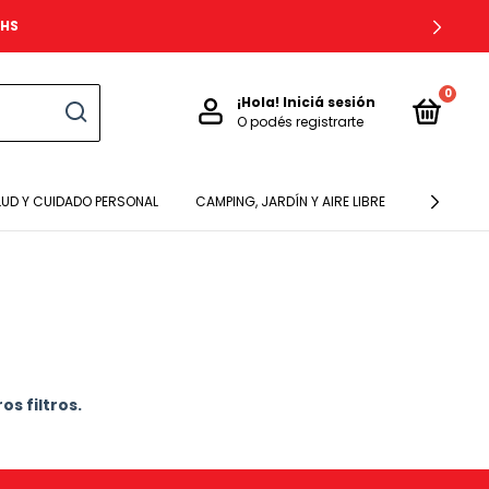
8HS
0
¡Hola!
Iniciá sesión
O podés registrarte
LUD Y CUIDADO PERSONAL
CAMPING, JARDÍN Y AIRE LIBRE
BEBES Y N
s filtros.