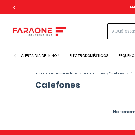
EN
ALERTA DÍA DEL NIÑO ‼️
ELECTRODOMÉSTICOS
PEQUEÑO
Inicio
>
Electrodomésticos
>
Termotanques y Calefones
>
Cal
Calefones
No tenemo