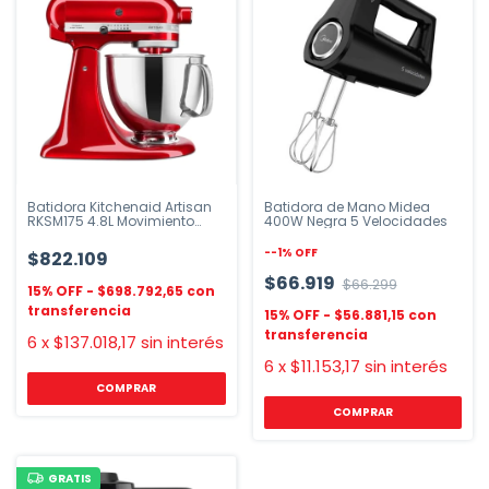
Batidora Kitchenaid Artisan
Batidora de Mano Midea
RKSM175 4.8L Movimiento
400W Negra 5 Velocidades
Planetario
-
-1
%
OFF
$822.109
$66.919
$66.299
$698.792,65
$56.881,15
6
x
$137.018,17
sin interés
6
x
$11.153,17
sin interés
COMPRAR
COMPRAR
GRATIS