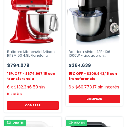
Batidora KitchenAid Artisan
Batidora Alhias AEB-106
RKSM150 4.8L Planetaria
1000W - Licuadora y
Procesadora
$794.079
$364.639
$674.967,15
$309.943,15
6
x
$132.346,50
sin
6
x
$60.773,17
sin interés
interés
COMPRAR
GRATIS
GRATIS