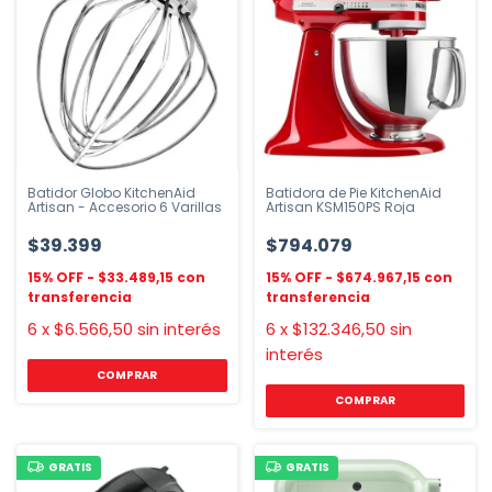
Batidor Globo KitchenAid
Batidora de Pie KitchenAid
Artisan - Accesorio 6 Varillas
Artisan KSM150PS Roja
$39.399
$794.079
$33.489,15
$674.967,15
6
x
$6.566,50
sin interés
6
x
$132.346,50
sin
interés
GRATIS
GRATIS