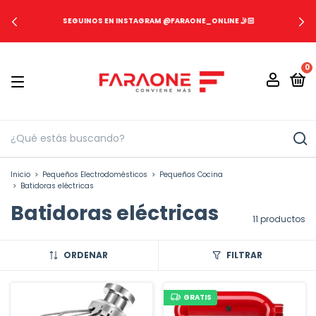
SEGUINOS EN INSTAGRAM @FARAONE_ONLINE 🤳🏻
0
Inicio
>
Pequeños Electrodomésticos
>
Pequeños Cocina
>
Batidoras eléctricas
Batidoras eléctricas
11 productos
ORDENAR
FILTRAR
GRATIS