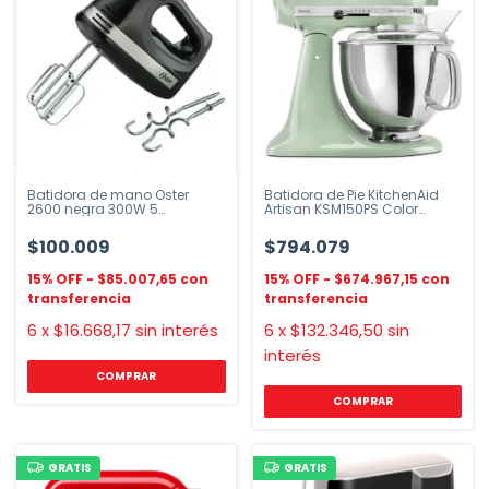
Batidora de mano Oster
Batidora de Pie KitchenAid
2600 negra 300W 5
Artisan KSM150PS Color
velocidades
Pistachio
$100.009
$794.079
$85.007,65
$674.967,15
6
x
$16.668,17
sin interés
6
x
$132.346,50
sin
interés
GRATIS
GRATIS