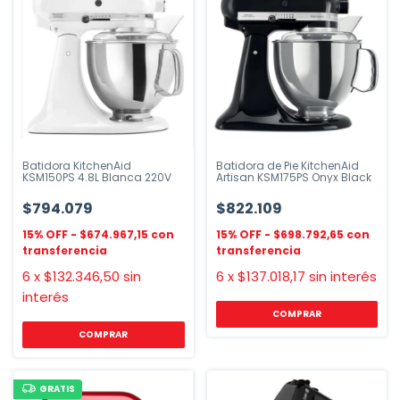
Batidora KitchenAid
Batidora de Pie KitchenAid
KSM150PS 4.8L Blanca 220V
Artisan KSM175PS Onyx Black
$794.079
$822.109
$674.967,15
$698.792,65
6
x
$132.346,50
sin
6
x
$137.018,17
sin interés
interés
GRATIS