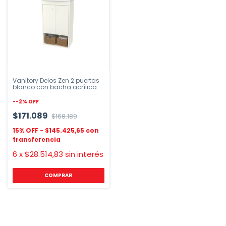
Vanitory Delos Zen 2 puertas
blanco con bacha acrílica
-
-2
%
OFF
$171.089
$168.189
$145.425,65
6
x
$28.514,83
sin interés