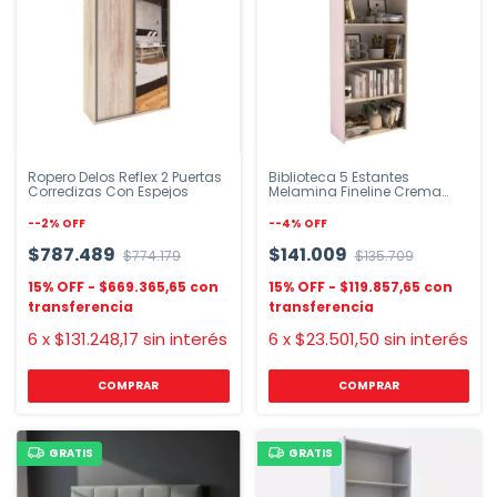
Ropero Delos Reflex 2 Puertas
Biblioteca 5 Estantes
Corredizas Con Espejos
Melamina Fineline Crema
180cm
-
-2
%
OFF
-
-4
%
OFF
$787.489
$141.009
$774.179
$135.709
$669.365,65
$119.857,65
6
x
$131.248,17
sin interés
6
x
$23.501,50
sin interés
COMPRAR
GRATIS
GRATIS