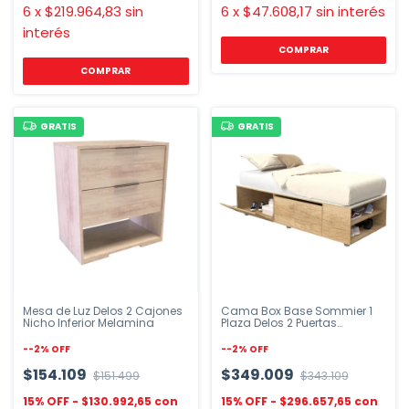
6
x
$219.964,83
sin
6
x
$47.608,17
sin interés
interés
COMPRAR
COMPRAR
GRATIS
GRATIS
Mesa de Luz Delos 2 Cajones
Cama Box Base Sommier 1
Nicho Inferior Melamina
Plaza Delos 2 Puertas
Estantes Roble
-
-2
%
OFF
-
-2
%
OFF
$154.109
$349.009
$151.499
$343.109
$130.992,65
$296.657,65