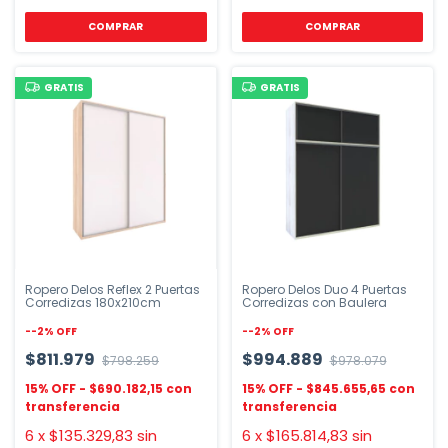
COMPRAR
GRATIS
GRATIS
Ropero Delos Reflex 2 Puertas
Ropero Delos Duo 4 Puertas
Corredizas 180x210cm
Corredizas con Baulera
-
-2
%
OFF
-
-2
%
OFF
$811.979
$994.889
$798.259
$978.079
$690.182,15
$845.655,65
6
x
$135.329,83
sin
6
x
$165.814,83
sin