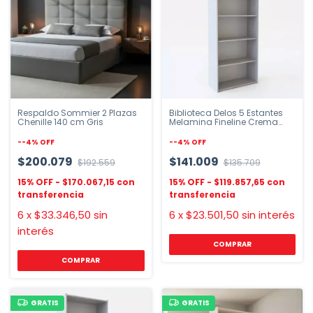
Respaldo Sommier 2 Plazas
Biblioteca Delos 5 Estantes
Chenille 140 cm Gris
Melamina Fineline Crema
Roble
-
-4
%
OFF
-
-4
%
OFF
$200.079
$141.009
$192.559
$135.709
$170.067,15
$119.857,65
6
x
$33.346,50
sin
6
x
$23.501,50
sin interés
interés
GRATIS
GRATIS