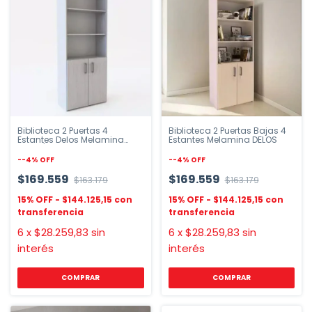
Biblioteca 2 Puertas 4
Biblioteca 2 Puertas Bajas 4
Estantes Delos Melamina
Estantes Melamina DELOS
Roble/Blanco
-
-4
%
OFF
-
-4
%
OFF
$169.559
$169.559
$163.179
$163.179
$144.125,15
$144.125,15
6
x
$28.259,83
sin
6
x
$28.259,83
sin
interés
interés