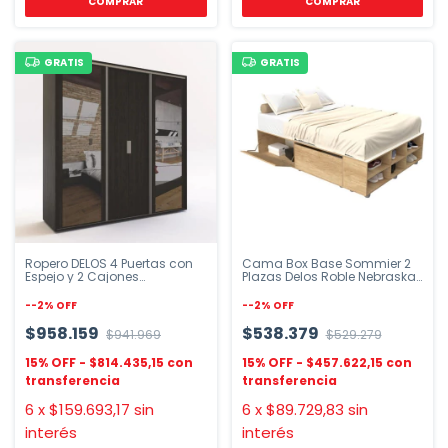
COMPRAR
COMPRAR
GRATIS
GRATIS
Ropero DELOS 4 Puertas con
Cama Box Base Sommier 2
Espejo y 2 Cajones
Plazas Delos Roble Nebraska
180x182x50cm
+ Zapatero
-
-2
%
OFF
-
-2
%
OFF
$958.159
$538.379
$941.969
$529.279
$814.435,15
$457.622,15
6
x
$159.693,17
sin
6
x
$89.729,83
sin
interés
interés