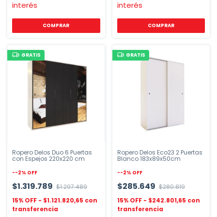
interés
interés
COMPRAR
COMPRAR
GRATIS
GRATIS
Ropero Delos Duo 6 Puertas
Ropero Delos Eco23 2 Puertas
con Espejos 220x220 cm
Blanco 183x89x50cm
-
-2
%
OFF
-
-2
%
OFF
$1.319.789
$285.649
$1.297.489
$280.819
$1.121.820,65
$242.801,65