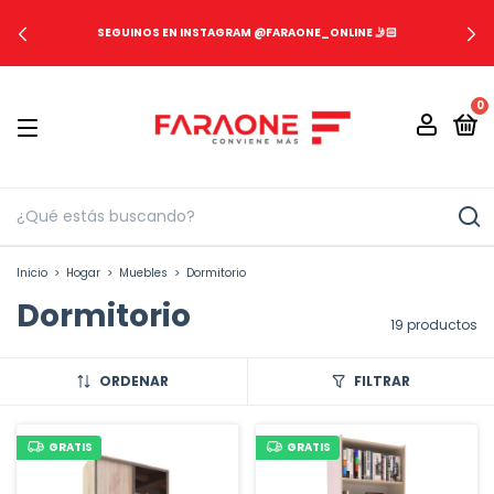
SEGUINOS EN INSTAGRAM @FARAONE_ONLINE 🤳🏻
0
Inicio
>
Hogar
>
Muebles
>
Dormitorio
Dormitorio
19 productos
ORDENAR
FILTRAR
GRATIS
GRATIS