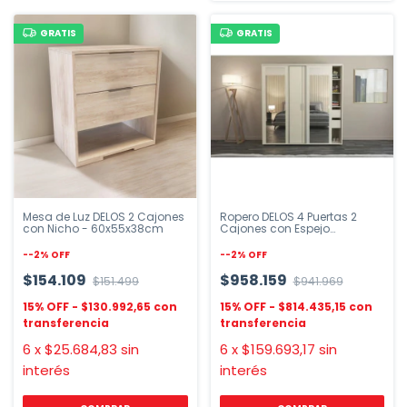
GRATIS
GRATIS
Mesa de Luz DELOS 2 Cajones
Ropero DELOS 4 Puertas 2
con Nicho - 60x55x38cm
Cajones con Espejo
180x182x50 cm
-
-2
%
OFF
-
-2
%
OFF
$154.109
$958.159
$151.499
$941.969
$130.992,65
$814.435,15
6
x
$25.684,83
sin
6
x
$159.693,17
sin
interés
interés