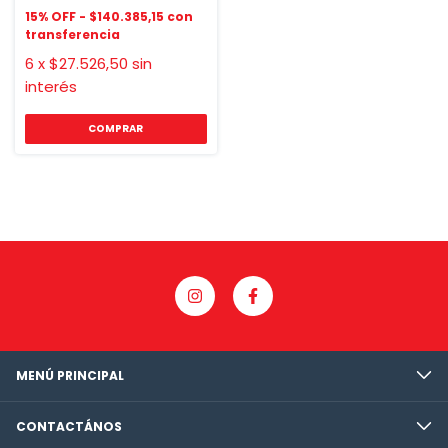
$140.385,15
6
x
$27.526,50
sin
interés
COMPRAR
MENÚ PRINCIPAL
CONTACTÁNOS