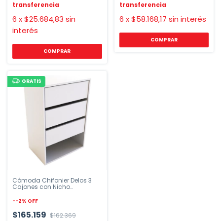
6
x
$25.684,83
sin
6
x
$58.168,17
sin interés
interés
COMPRAR
GRATIS
Cómoda Chifonier Delos 3
Cajones con Nicho
Melamina
-
-2
%
OFF
$165.159
$162.369