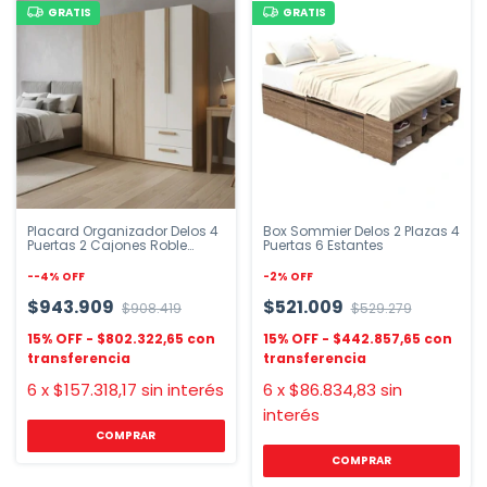
GRATIS
GRATIS
Placard Organizador Delos 4
Box Sommier Delos 2 Plazas 4
Puertas 2 Cajones Roble
Puertas 6 Estantes
Kendal
-
-4
%
OFF
-
2
%
OFF
$943.909
$521.009
$908.419
$529.279
$802.322,65
$442.857,65
6
x
$157.318,17
sin interés
6
x
$86.834,83
sin
interés
COMPRAR