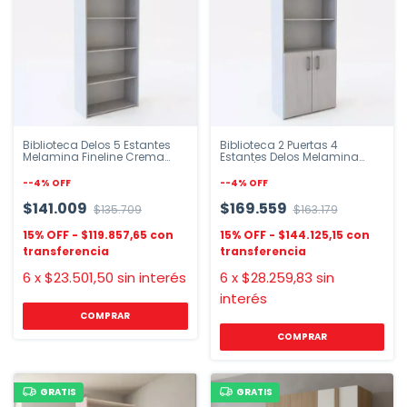
Biblioteca Delos 5 Estantes
Biblioteca 2 Puertas 4
Melamina Fineline Crema
Estantes Delos Melamina
Roble
Roble/Blanco
-
-4
%
OFF
-
-4
%
OFF
$141.009
$169.559
$135.709
$163.179
$119.857,65
$144.125,15
6
x
$23.501,50
sin interés
6
x
$28.259,83
sin
interés
GRATIS
GRATIS