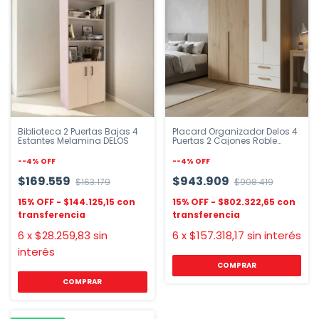
Biblioteca 2 Puertas Bajas 4
Placard Organizador Delos 4
Estantes Melamina DELOS
Puertas 2 Cajones Roble
Kendal
-
-4
%
OFF
-
-4
%
OFF
$169.559
$943.909
$163.179
$908.419
$144.125,15
$802.322,65
6
x
$28.259,83
sin
6
x
$157.318,17
sin interés
interés