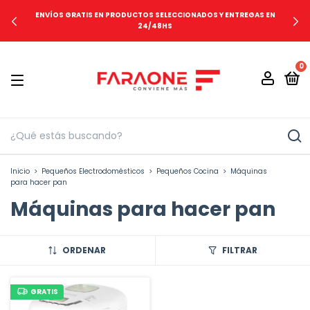
ENVÍOS GRATIS EN PRODUCTOS SELECCIONADOS Y ENTREGAS EN
24/48HS
0
Inicio
>
Pequeños Electrodomésticos
>
Pequeños Cocina
>
Máquinas
para hacer pan
Máquinas para hacer pan
ORDENAR
FILTRAR
GRATIS