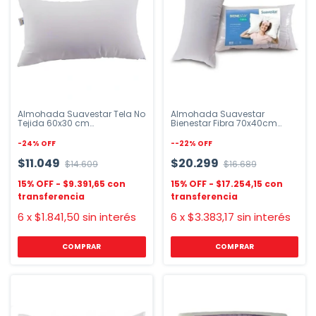
Almohada Suavestar Tela No
Almohada Suavestar
Tejida 60x30 cm
Bienestar Fibra 70x40cm
Hipoalergénica
Hipoalergénica
-
24
%
OFF
-
-22
%
OFF
$11.049
$20.299
$14.609
$16.689
$9.391,65
$17.254,15
6
x
$1.841,50
sin interés
6
x
$3.383,17
sin interés
COMPRAR
COMPRAR