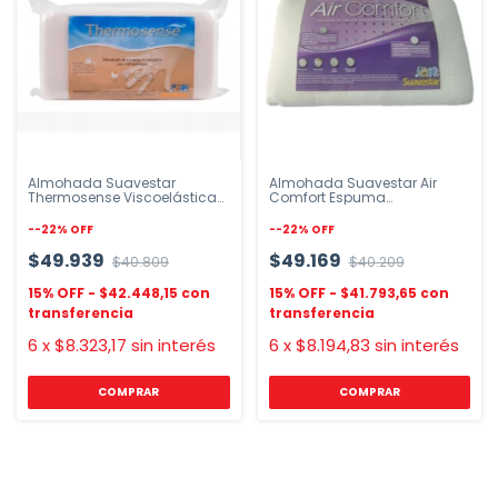
Almohada Suavestar
Almohada Suavestar Air
Thermosense Viscoelástica
Comfort Espuma
60x33
Viscoelástica 65x35cm
-
-22
%
OFF
-
-22
%
OFF
$49.939
$49.169
$40.809
$40.209
$42.448,15
$41.793,65
6
x
$8.323,17
sin interés
6
x
$8.194,83
sin interés
COMPRAR