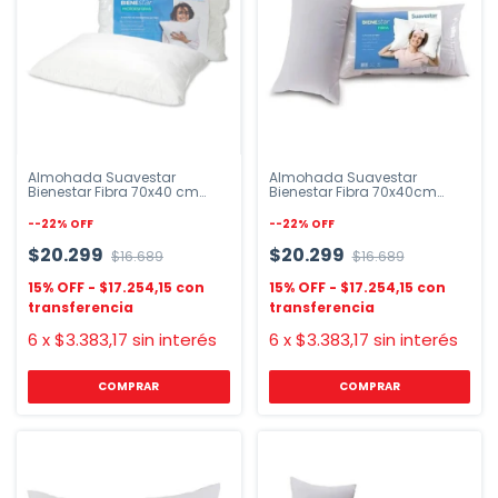
Almohada Suavestar
Almohada Suavestar
Bienestar Fibra 70x40 cm
Bienestar Fibra 70x40cm
Blanca
Hipoalergénica
-
-22
%
OFF
-
-22
%
OFF
$20.299
$20.299
$16.689
$16.689
$17.254,15
$17.254,15
6
x
$3.383,17
sin interés
6
x
$3.383,17
sin interés