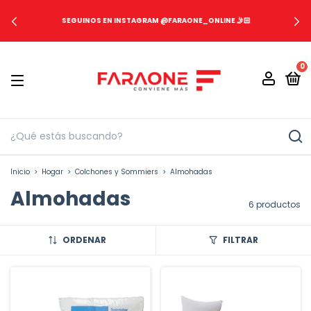
SEGUINOS EN INSTAGRAM @FARAONE_ONLINE 🤳🏻
0
Inicio
>
Hogar
>
Colchones y Sommiers
>
Almohadas
Almohadas
6 productos
ORDENAR
FILTRAR