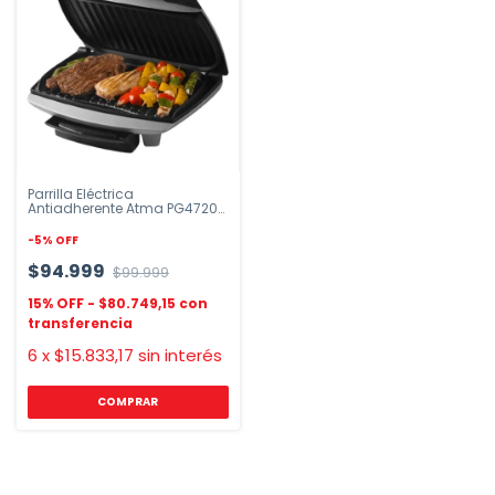
Parrilla Eléctrica
Antiadherente Atma PG4720P
Gris
-
5
%
OFF
$94.999
$99.999
$80.749,15
6
x
$15.833,17
sin interés