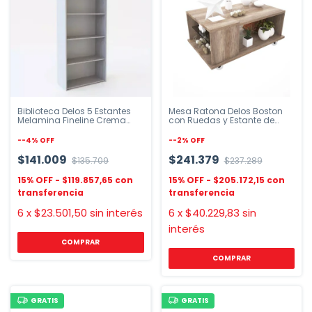
Biblioteca Delos 5 Estantes
Mesa Ratona Delos Boston
Melamina Fineline Crema
con Ruedas y Estante de
Roble
Vidrio
-
-4
%
OFF
-
-2
%
OFF
$141.009
$241.379
$135.709
$237.289
$119.857,65
$205.172,15
6
x
$23.501,50
sin interés
6
x
$40.229,83
sin
interés
GRATIS
GRATIS