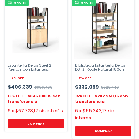
GRATIS
GRATIS
Estantería Delos Steel 2
Biblioteca Estantería Delos
Puertas con Estantes
DST21 Roble Natural 180cm
Melamina
-
-2
%
OFF
-
-2
%
OFF
$406.339
$332.059
$399.469
$326.449
$345.388,15
$282.250,15
6
x
$67.723,17
sin interés
6
x
$55.343,17
sin
interés
COMPRAR