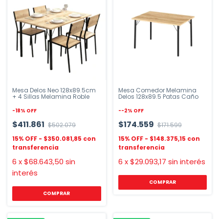
Mesa Delos Neo 128x89.5cm
Mesa Comedor Melamina
+ 4 Sillas Melamina Roble
Delos 128x89.5 Patas Caño
-
18
%
OFF
-
-2
%
OFF
$411.861
$174.559
$502.079
$171.599
$350.081,85
$148.375,15
6
x
$68.643,50
sin
6
x
$29.093,17
sin interés
interés
COMPRAR
COMPRAR