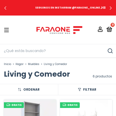
SEGUINOS EN INSTAGRAM @FARAONE_ONLINE 🤳🏻
0
Inicio
>
Hogar
>
Muebles
>
Living y Comedor
Living y Comedor
6 productos
ORDENAR
FILTRAR
GRATIS
GRATIS