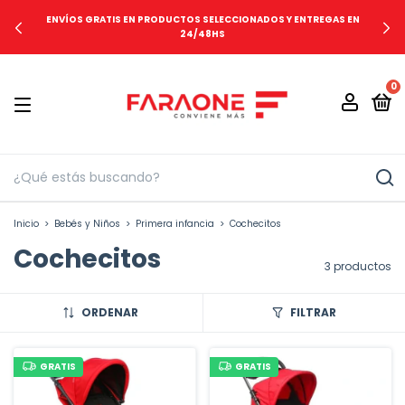
ENVÍOS GRATIS EN PRODUCTOS SELECCIONADOS Y ENTREGAS EN
24/48HS
0
Inicio
>
Bebés y Niños
>
Primera infancia
>
Cochecitos
Cochecitos
3 productos
ORDENAR
FILTRAR
GRATIS
GRATIS