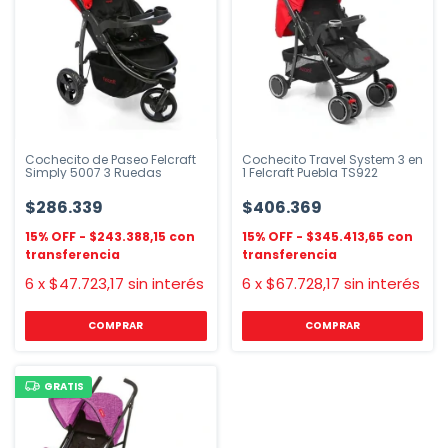
Cochecito de Paseo Felcraft
Cochecito Travel System 3 en
Simply 5007 3 Ruedas
1 Felcraft Puebla TS922
$286.339
$406.369
$243.388,15
$345.413,65
6
x
$47.723,17
sin interés
6
x
$67.728,17
sin interés
GRATIS