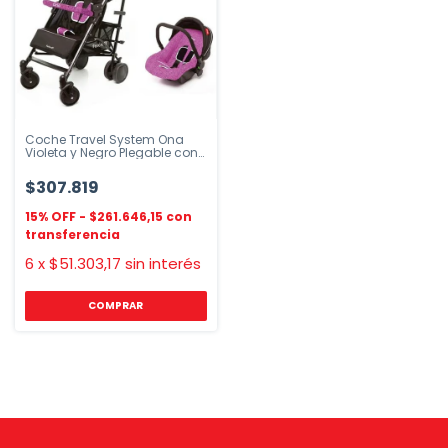
Coche Travel System Ona
Violeta y Negro Plegable con
Butaca
$307.819
$261.646,15
6
x
$51.303,17
sin interés