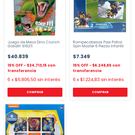
Juego de Mesa Dino Crunch
Rompecabezas Paw Patrol
Goliath 919211
Spin Master 6 Piezas Infantil
$40.839
$7.349
$34.713,15
$6.246,65
6
x
$6.806,50
sin interés
6
x
$1.224,83
sin interés