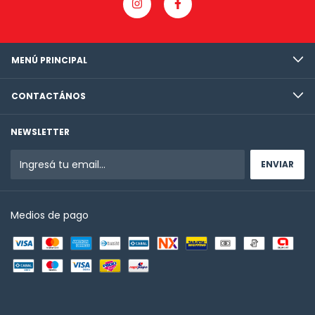
MENÚ PRINCIPAL
CONTACTÁNOS
NEWSLETTER
Medios de pago