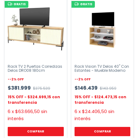
GRATIS
GRATIS
Rack TV 2 Puertas Corredizas
Rack Vision TV Delos 40" Con
Delos DRO08 180cm
Estantes - Mueble Moderno
-
-2
%
OFF
-
-2
%
OFF
$381.999
$146.439
$375.539
$143.959
$324.699,15
$124.473,15
6
x
$63.666,50
sin
6
x
$24.406,50
sin
interés
interés
COMPRAR
COMPRAR