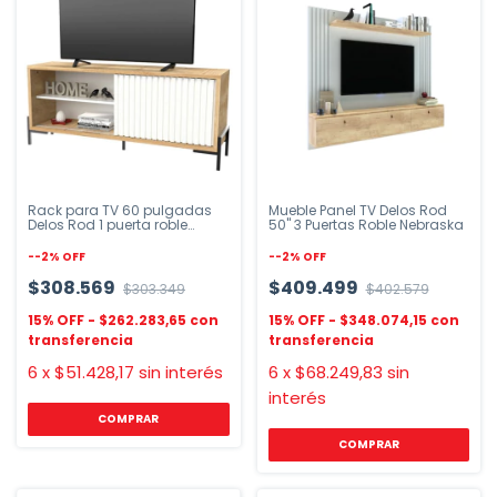
Rack para TV 60 pulgadas
Mueble Panel TV Delos Rod
Delos Rod 1 puerta roble
50" 3 Puertas Roble Nebraska
natural
-
-2
%
OFF
-
-2
%
OFF
$308.569
$409.499
$303.349
$402.579
$262.283,65
$348.074,15
6
x
$51.428,17
sin interés
6
x
$68.249,83
sin
interés
COMPRAR