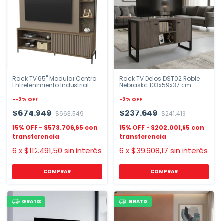
Rack TV 65" Modular Centro
Rack TV Delos DST02 Roble
Entretenimiento Industrial
Nebraska 103x59x37 cm
DELOS
-
-2
%
OFF
-
2
%
OFF
$674.949
$237.649
$663.549
$241.419
$573.706,65
$202.001,65
6
x
$112.491,50
sin interés
6
x
$39.608,17
sin interés
GRATIS
GRATIS