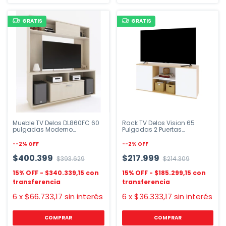
GRATIS
GRATIS
Mueble TV Delos DL860FC 60
Rack TV Delos Vision 65
pulgadas Moderno
Pulgadas 2 Puertas
Melamina
Melamina
-
-2
%
OFF
-
-2
%
OFF
$400.399
$217.999
$393.629
$214.309
$340.339,15
$185.299,15
6
x
$66.733,17
sin interés
6
x
$36.333,17
sin interés
COMPRAR
COMPRAR