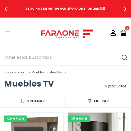
SEGUINOS EN INSTAGRAM @FARAONE_ONLINE 🤳🏻
0
Inicio
>
Hogar
>
Muebles
>
Muebles TV
Muebles TV
14 productos
ORDENAR
FILTRAR
GRATIS
GRATIS