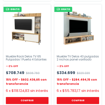
GRATIS
GRATIS
Mueble Rack Delos TV 65
Mueble TV Delos 43 pulgadas
Pulgadas 1 Puerta 4 Estantes
2 nichos panel varillado
-
-2
%
OFF
-
-2
%
OFF
$708.749
$334.699
$696.769
$329.039
$602.436,65
$284.494,15
6
x
$118.124,83
sin interés
6
x
$55.783,17
sin interés
COMPRAR
COMPRAR