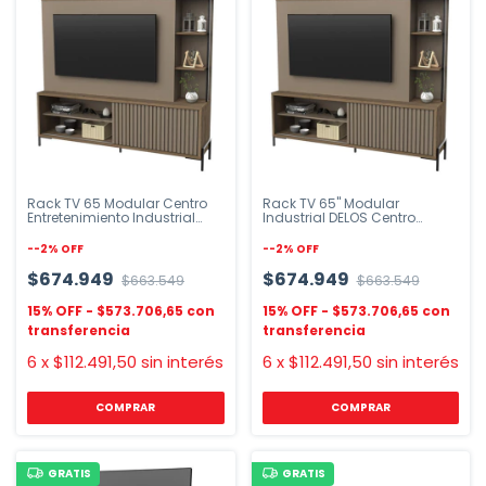
Rack TV 65 Modular Centro
Rack TV 65" Modular
Entretenimiento Industrial
Industrial DELOS Centro
Delos
Entretenimiento
-
-2
%
OFF
-
-2
%
OFF
$674.949
$674.949
$663.549
$663.549
$573.706,65
$573.706,65
6
x
$112.491,50
sin interés
6
x
$112.491,50
sin interés
COMPRAR
GRATIS
GRATIS