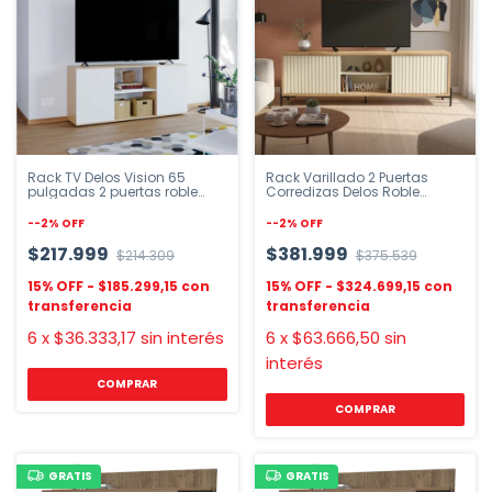
Rack TV Delos Vision 65
Rack Varillado 2 Puertas
pulgadas 2 puertas roble
Corredizas Delos Roble
natural
Nebraska
-
-2
%
OFF
-
-2
%
OFF
$217.999
$381.999
$214.309
$375.539
$185.299,15
$324.699,15
6
x
$36.333,17
sin interés
6
x
$63.666,50
sin
interés
GRATIS
GRATIS