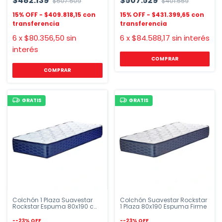
$482.139
$507.529
$507.509
$401.559
$409.818,15
$431.399,65
6
x
$80.356,50
sin
6
x
$84.588,17
sin interés
interés
COMPRAR
GRATIS
GRATIS
Colchón 1 Plaza Suavestar
Colchón Suavestar Rockstar
Rockstar Espuma 80x190 cm
1 Plaza 80x190 Espuma Firme
Firme
-
-23
%
OFF
-
-23
%
OFF