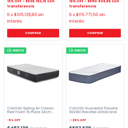
$536.162,15
$590.434,65
6
x
$105.129,83
sin
6
x
$115.771,50
sin
interés
interés
COMPRAR
GRATIS
GRATIS
Colchón Spring Air Classic
Colchón Suavestar Floustar
Rest Foam 1½ Plaza 24cm
90x190 Resortes Antiácaros
Extra Firme
-
5
%
OFF
-
-26
%
OFF