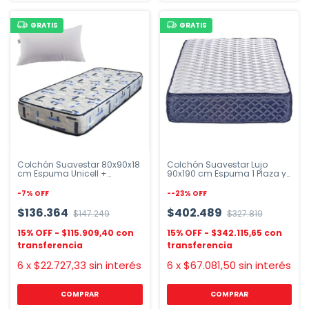
GRATIS
GRATIS
Colchón Suavestar 80x90x18
Colchón Suavestar Lujo
cm Espuma Unicell +
90x190 cm Espuma 1 Plaza y
Almohada
Media
-
7
%
OFF
-
-23
%
OFF
$136.364
$402.489
$147.249
$327.819
$115.909,40
$342.115,65
6
x
$22.727,33
sin interés
6
x
$67.081,50
sin interés
COMPRAR