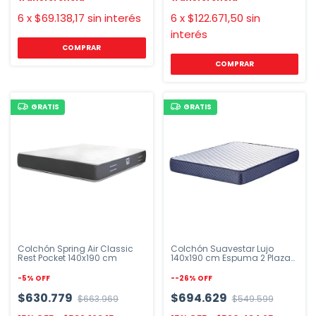
6
x
$69.138,17
sin interés
6
x
$122.671,50
sin
interés
COMPRAR
COMPRAR
GRATIS
GRATIS
Colchón Spring Air Classic
Colchón Suavestar Lujo
Rest Pocket 140x190 cm
140x190 cm Espuma 2 Plazas
Azul y Gris
-
5
%
OFF
-
-26
%
OFF
$630.779
$694.629
$663.969
$549.599