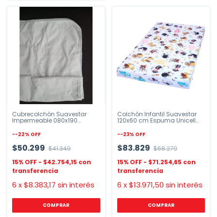
Cubrecolchón Suavestar
Colchón Infantil Suavestar
Impermeable 080x190
120x60 cm Espuma Unicell
Elástico
Granja Zenón
-
-22
%
OFF
-
-23
%
OFF
$50.299
$83.829
$41.349
$68.279
$42.754,15
$71.254,65
6
x
$8.383,17
sin interés
6
x
$13.971,50
sin interés
COMPRAR