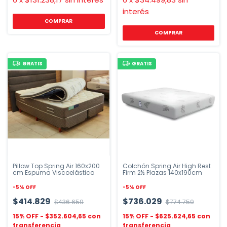
interés
COMPRAR
COMPRAR
GRATIS
GRATIS
Pillow Top Spring Air 160x200
Colchón Spring Air High Rest
cm Espuma Viscoelástica
Firm 2½ Plazas 140x190cm
-
5
%
OFF
-
5
%
OFF
$414.829
$736.029
$436.659
$774.759
$352.604,65
$625.624,65