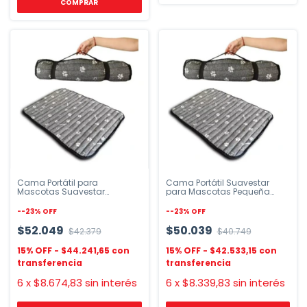
Cama Portátil para
Cama Portátil Suavestar
Mascotas Suavestar
para Mascotas Pequeña
Mediana 60x58cm
60x43 cm
-
-23
%
OFF
-
-23
%
OFF
$52.049
$50.039
$42.379
$40.749
$44.241,65
$42.533,15
6
x
$8.674,83
sin interés
6
x
$8.339,83
sin interés