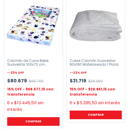
Colchón de Cuna Bebé
Cubre Colchón Suavestar
Suavestar 100x70 cm
80x190 Matelaseado 1 Plaza
Espuma Estampado
-
-23
%
OFF
-
-22
%
OFF
$80.679
$31.719
$65.709
$26.069
$68.577,15
$26.961,15
6
x
$13.446,50
sin
6
x
$5.286,50
sin interés
interés
COMPRAR