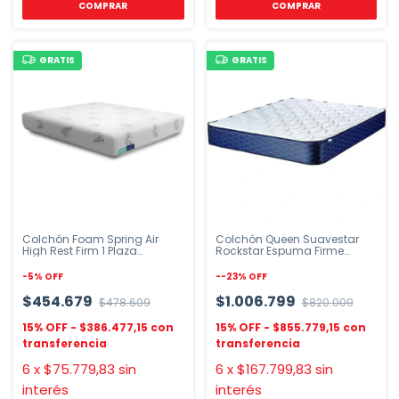
COMPRAR
COMPRAR
GRATIS
GRATIS
Colchón Foam Spring Air
Colchón Queen Suavestar
High Rest Firm 1 Plaza
Rockstar Espuma Firme
80x190cm
160x200cm
-
5
%
OFF
-
-23
%
OFF
$454.679
$1.006.799
$478.609
$820.009
$386.477,15
$855.779,15
6
x
$75.779,83
sin
6
x
$167.799,83
sin
interés
interés