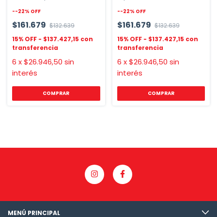
80x190cm
-
-22
%
OFF
-
-22
%
OFF
$161.679
$161.679
$132.639
$132.639
$137.427,15
$137.427,15
6
x
$26.946,50
sin
6
x
$26.946,50
sin
interés
interés
COMPRAR
MENÚ PRINCIPAL