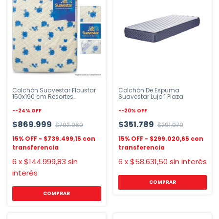
Colchón Suavestar Floustar
Colchón De Espuma
150x190 cm Resortes
Suavestar Lujo 1 Plaza
Maxspring
-
-24
%
OFF
-
-20
%
OFF
$869.999
$351.789
$702.969
$291.979
$739.499,15
$299.020,65
6
x
$144.999,83
sin
6
x
$58.631,50
sin interés
interés