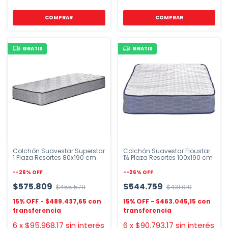
COMPRAR
COMPRAR
GRATIS
GRATIS
Colchón Suavestar Superstar
Colchón Suavestar Floustar
1 Plaza Resortes 80x190 cm
1½ Plaza Resortes 100x190 cm
-
-26
%
OFF
-
-26
%
OFF
$575.809
$544.759
$455.579
$431.019
$489.437,65
$463.045,15
6
x
$95.968,17
sin interés
6
x
$90.793,17
sin interés