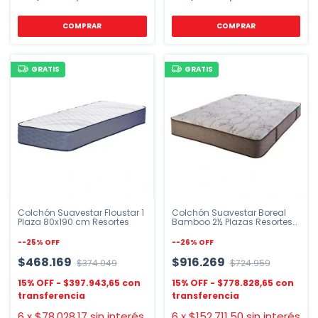
COMPRAR
COMPRAR
GRATIS
GRATIS
Colchón Suavestar Floustar 1
Colchón Suavestar Boreal
Plaza 80x190 cm Resortes
Bamboo 2½ Plazas Resortes
27cm
-
-25
%
OFF
-
-26
%
OFF
$468.169
$916.269
$374.049
$724.959
$397.943,65
$778.828,65
6
x
$78.028,17
sin interés
6
x
$152.711,50
sin interés