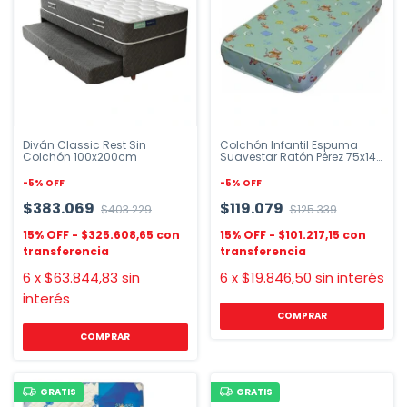
Diván Classic Rest Sin
Colchón Infantil Espuma
Colchón 100x200cm
Suavestar Ratón Pérez 75x145
cm
-
5
%
OFF
-
5
%
OFF
$383.069
$119.079
$403.229
$125.339
$325.608,65
$101.217,15
6
x
$63.844,83
sin
6
x
$19.846,50
sin interés
interés
GRATIS
GRATIS