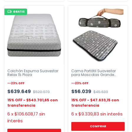
GRATIS
Colchón Espuma Suavestar
Cama Portátil Suavestar
Relax 1½ Plaza
para Mascotas Grande
60x87cm
-
-23
%
OFF
-
-23
%
OFF
$639.649
$56.039
$520.979
$45.639
$543.701,65
$47.633,15
6
x
$106.608,17
sin
6
x
$9.339,83
sin interés
interés
COMPRAR