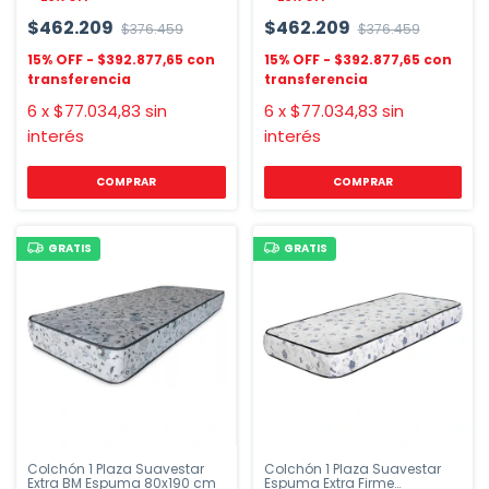
$462.209
$462.209
$376.459
$376.459
$392.877,65
$392.877,65
6
x
$77.034,83
sin
6
x
$77.034,83
sin
interés
interés
COMPRAR
GRATIS
GRATIS
Colchón 1 Plaza Suavestar
Colchón 1 Plaza Suavestar
Extra BM Espuma 80x190 cm
Espuma Extra Firme