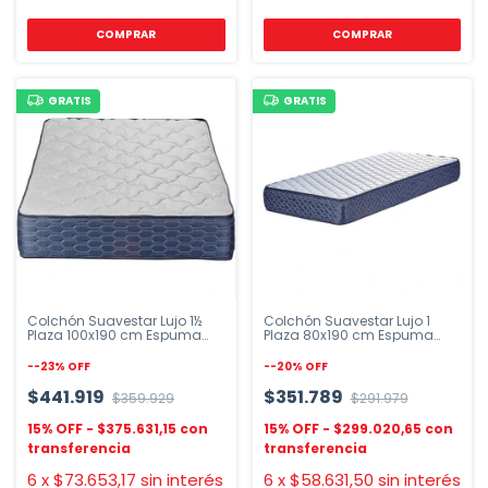
COMPRAR
GRATIS
GRATIS
Colchón Suavestar Lujo 1½
Colchón Suavestar Lujo 1
Plaza 100x190 cm Espuma
Plaza 80x190 cm Espuma
Antiácaros
Antiácaros
-
-23
%
OFF
-
-20
%
OFF
$441.919
$351.789
$359.929
$291.979
$375.631,15
$299.020,65
6
x
$73.653,17
sin interés
6
x
$58.631,50
sin interés