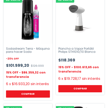
Sodastream Terra - Máquina
Plancha a Vapor Portátil
para hacer Soda
Philips STH1010/10 Blanca
-
20
%
OFF
$118.369
$101.599,20
$126.999
$100.613,65
$86.359,32
6
x
$19.728,17
sin interés
6
x
$16.933,20
sin interés
COMPRAR