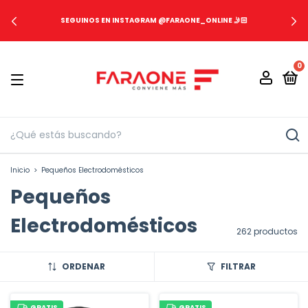
SEGUINOS EN INSTAGRAM @FARAONE_ONLINE 🤳🏻
0
Inicio
>
Pequeños Electrodomésticos
Pequeños
Electrodomésticos
262 productos
ORDENAR
FILTRAR
GRATIS
GRATIS