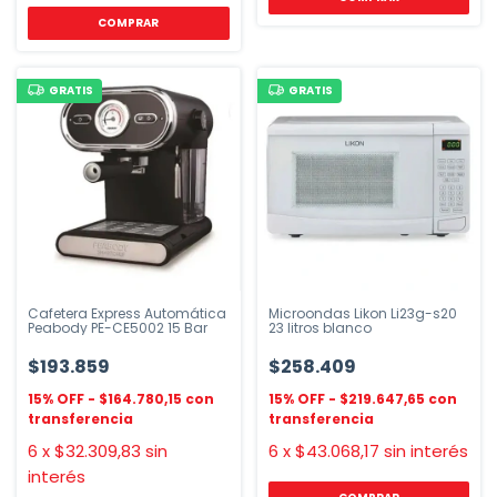
GRATIS
GRATIS
Cafetera Express Automática
Microondas Likon Li23g-s20
Peabody PE-CE5002 15 Bar
23 litros blanco
$193.859
$258.409
$164.780,15
$219.647,65
6
x
$32.309,83
sin
6
x
$43.068,17
sin interés
interés