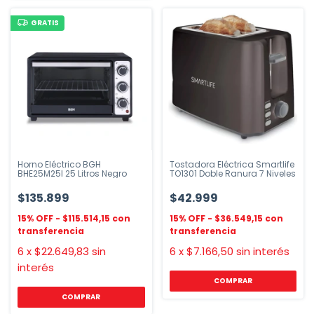
GRATIS
Horno Eléctrico BGH
Tostadora Eléctrica Smartlife
BHE25M25I 25 Litros Negro
TO1301 Doble Ranura 7 Niveles
$135.899
$42.999
$115.514,15
$36.549,15
6
x
$22.649,83
sin
6
x
$7.166,50
sin interés
interés