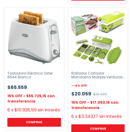
Tostadora Eléctrica Oster
Rallador Cortador
6544 Blanca
Mandolina Multiple Verduras
y Frutas 13 Piezas
-
-4
%
OFF
$65.559
$20.059
$19.299
$55.725,15
$17.050,15
6
x
$10.926,50
sin interés
6
x
$3.343,17
sin interés