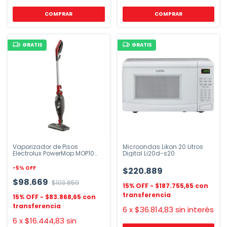
GRATIS
GRATIS
Vaporizador de Pisos
Microondas Likon 20 Litros
Electrolux PowerMop MOP10
Digital Li20d-s20
1300W
-
5
%
OFF
$220.889
$98.669
$103.859
$187.755,65
$83.868,65
6
x
$36.814,83
sin interés
6
x
$16.444,83
sin