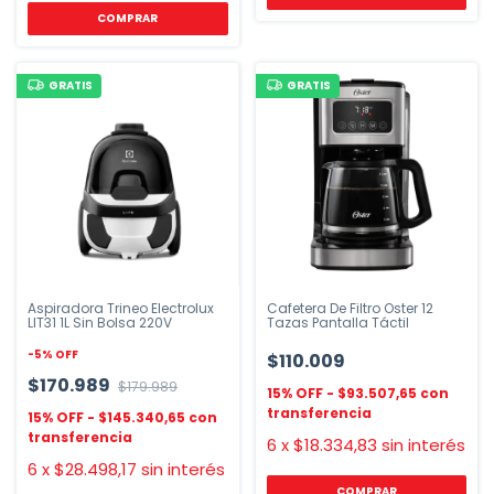
COMPRAR
GRATIS
GRATIS
Aspiradora Trineo Electrolux
Cafetera De Filtro Oster 12
LIT31 1L Sin Bolsa 220V
Tazas Pantalla Táctil
-
5
%
OFF
$110.009
$170.989
$179.989
$93.507,65
$145.340,65
6
x
$18.334,83
sin interés
6
x
$28.498,17
sin interés