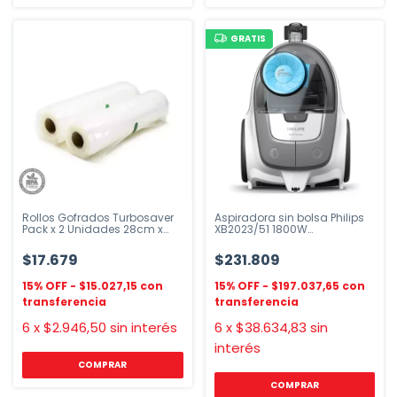
GRATIS
Rollos Gofrados Turbosaver
Aspiradora sin bolsa Philips
Pack x 2 Unidades 28cm x
XB2023/51 1800W
5m
PowerCyclone
$17.679
$231.809
$15.027,15
$197.037,65
6
x
$2.946,50
sin interés
6
x
$38.634,83
sin
interés
COMPRAR