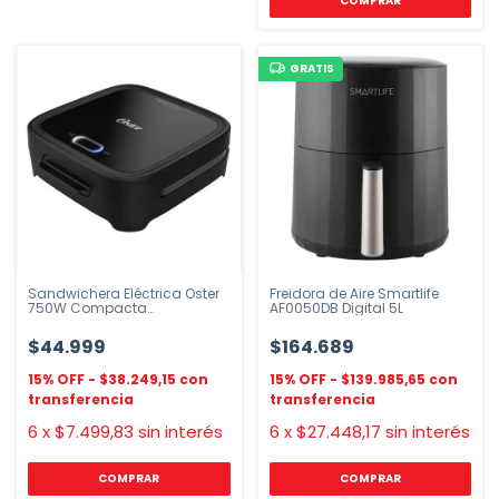
COMPRAR
GRATIS
Sandwichera Eléctrica Oster
Freidora de Aire Smartlife
750W Compacta
AF0050DB Digital 5L
CKSTSM400
$44.999
$164.689
$38.249,15
$139.985,65
6
x
$7.499,83
sin interés
6
x
$27.448,17
sin interés