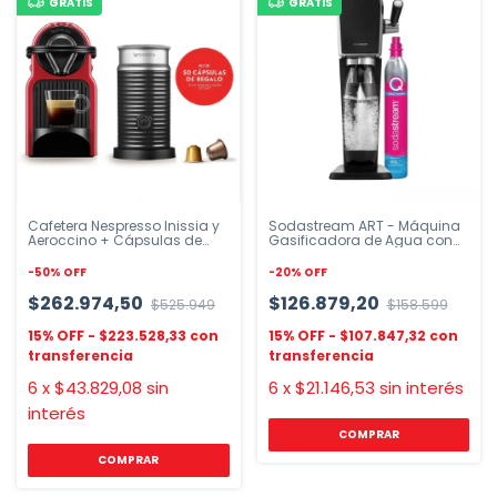
GRATIS
GRATIS
Cafetera Nespresso Inissia y
Sodastream ART - Máquina
Aeroccino + Cápsulas de
Gasificadora de Agua con
Cortesía
Palanca
-
50
%
OFF
-
20
%
OFF
$262.974,50
$126.879,20
$525.949
$158.599
$223.528,33
$107.847,32
6
x
$43.829,08
sin
6
x
$21.146,53
sin interés
interés
COMPRAR
COMPRAR