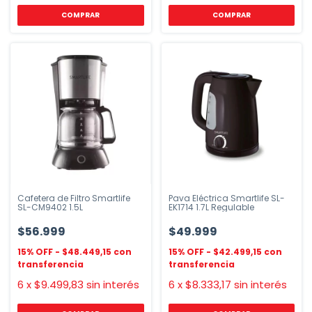
COMPRAR
COMPRAR
Cafetera de Filtro Smartlife
Pava Eléctrica Smartlife SL-
SL-CM9402 1.5L
EK1714 1.7L Regulable
$56.999
$49.999
$48.449,15
$42.499,15
6
x
$9.499,83
sin interés
6
x
$8.333,17
sin interés