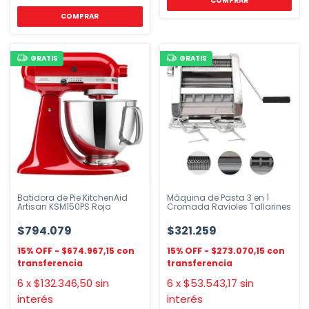
GRATIS
GRATIS
Batidora de Pie KitchenAid
Máquina de Pasta 3 en 1
Artisan KSM150PS Roja
Cromada Ravioles Tallarines
$794.079
$321.259
$674.967,15
$273.070,15
6
x
$132.346,50
sin
6
x
$53.543,17
sin
interés
interés