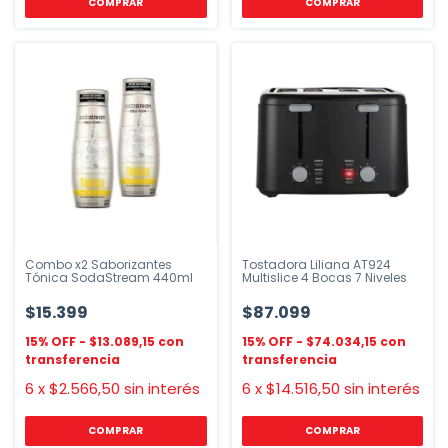
COMPRAR
Combo x2 Saborizantes
Tostadora Liliana AT924
Tónica SodaStream 440ml
Multislice 4 Bocas 7 Niveles
$15.399
$87.099
$13.089,15
$74.034,15
6
x
$2.566,50
sin interés
6
x
$14.516,50
sin interés
COMPRAR