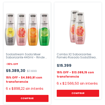
Sodastream Soda Mixer
Combo X2 Saborizantes
Saborizante 440ml - Rinde 9
Pomelo Rosado SodaStream
Litros
440ml
-
30
%
OFF
$15.399
$5.389,30
$7.699
$13.089,15
$4.580,91
6
x
$2.566,50
sin interés
6
x
$898,22
sin interés
COMPRAR
COMPRAR