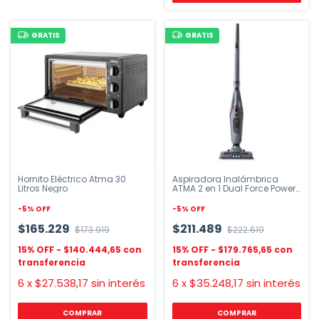
GRATIS
GRATIS
Hornito Eléctrico Atma 30
Aspiradora Inalámbrica
Litros Negro
ATMA 2 en 1 Dual Force Power
AS7922N
-
5
%
OFF
-
5
%
OFF
$165.229
$211.489
$173.919
$222.619
$140.444,65
$179.765,65
6
x
$27.538,17
sin interés
6
x
$35.248,17
sin interés