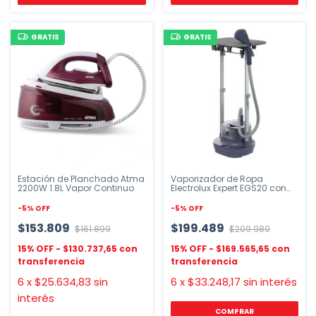
GRATIS
GRATIS
Estación de Planchado Atma
Vaporizador de Ropa
2200W 1.8L Vapor Continuo
Electrolux Expert EGS20 con
Perchero
-
5
%
OFF
-
5
%
OFF
$153.809
$199.489
$161.899
$209.989
$130.737,65
$169.565,65
6
x
$25.634,83
sin
6
x
$33.248,17
sin interés
interés