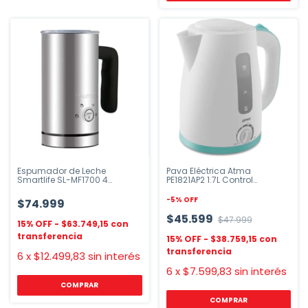
Espumador de Leche
Pava Eléctrica Atma
Smartlife SL-MF1700 4
PE1821AP2 1.7L Control
Funciones
Temperatura
-
5
%
OFF
$74.999
$45.599
$47.999
$63.749,15
$38.759,15
6
x
$12.499,83
sin interés
6
x
$7.599,83
sin interés
COMPRAR