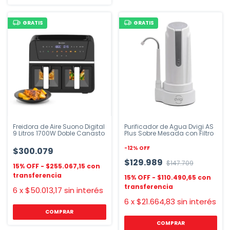
GRATIS
GRATIS
Freidora de Aire Suono Digital
Purificador de Agua Dvigi AS
9 Litros 1700W Doble Canasto
Plus Sobre Mesada con Filtro
-
12
%
OFF
$300.079
$129.989
$147.709
$255.067,15
$110.490,65
6
x
$50.013,17
sin interés
6
x
$21.664,83
sin interés
COMPRAR
COMPRAR