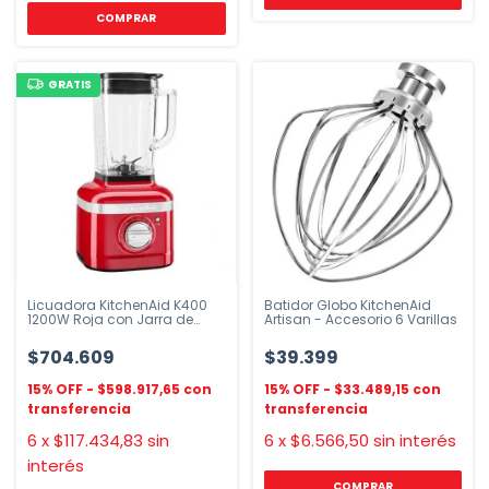
GRATIS
Licuadora KitchenAid K400
Batidor Globo KitchenAid
1200W Roja con Jarra de
Artisan - Accesorio 6 Varillas
Vidrio
$704.609
$39.399
$598.917,65
$33.489,15
6
x
$117.434,83
sin
6
x
$6.566,50
sin interés
interés