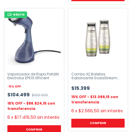
GRATIS
Vaporizador de Ropa Portátil
Combo X2 Botellas
Electrolux EPS10 Efficient
Saborizante SodaStream
Lima Limón 440ml
-
5
%
OFF
$15.399
$104.499
$109.999
$13.089,15
$88.824,15
6
x
$2.566,50
sin interés
6
x
$17.416,50
sin interés
COMPRAR