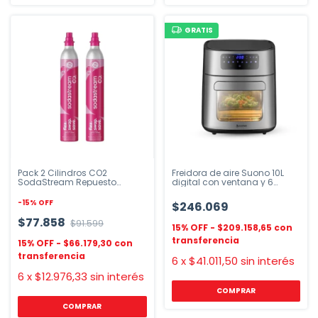
GRATIS
Pack 2 Cilindros CO2
Freidora de aire Suono 10L
SodaStream Repuesto
digital con ventana y 6
Original
accesorios
-
15
%
OFF
$246.069
$77.858
$91.599
$209.158,65
$66.179,30
6
x
$41.011,50
sin interés
6
x
$12.976,33
sin interés
COMPRAR