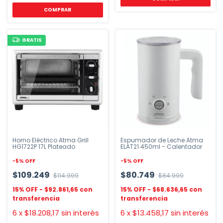
COMPRAR
GRATIS
Horno Eléctrico Atma Grill
Espumador de Leche Atma
HG1722P 17L Plateado
ELAT21 450ml - Calentador
-
5
%
OFF
-
5
%
OFF
$109.249
$80.749
$114.999
$84.999
$92.861,65
$68.636,65
6
x
$18.208,17
sin interés
6
x
$13.458,17
sin interés