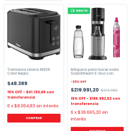
GRATIS
Tostadora Liliana At929
Máquina para hacer soda
Color Negro
SodaStream E-Duo con
botellas
-
20
%
OFF
$48.389
$219.991,20
$274.989
$41.130,65
$186.992,52
6
x
$8.064,83
sin interés
6
x
$36.665,20
sin
interés