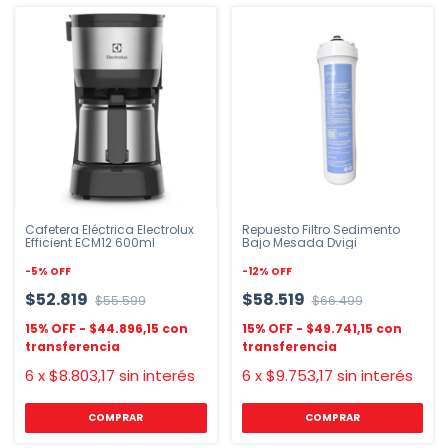
Cafetera Eléctrica Electrolux
Repuesto Filtro Sedimento
Efficient ECM12 600ml
Bajo Mesada Dvigi
-
5
%
OFF
-
12
%
OFF
$52.819
$58.519
$55.599
$66.499
$44.896,15
$49.741,15
6
x
$8.803,17
sin interés
6
x
$9.753,17
sin interés
COMPRAR