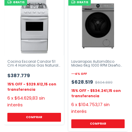
GRATIS
GRATIS
Cocina Escorial Candor 51
Lavarropas Automático
Cm 4 Hornallas Gas Natural
Midea 6kg 1000 RPM Diseño
O Envasado
Slim Titanio
-
-4
%
OFF
$387.779
$628.519
$604.889
$329.612,15
$534.241,15
6
x
$64.629,83
sin
6
x
$104.753,17
sin
interés
interés
COMPRAR
COMPRAR