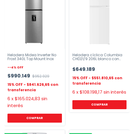
Heladera Midea Inverter No
Heladera cíclica Columbia
Frost 340L Top Mount Inox
CHD21/9 206L blanco con
freezer
-
-4
%
OFF
$649.189
$990.149
$952.929
$551.810,65
$841.626,65
6
x
$108.198,17
sin interés
6
x
$165.024,83
sin
interés
COMPRAR