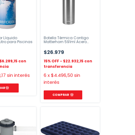
or Líquido
Botella Térmica Contigo
Litro para Piscinas
Matterhorn 591ml Acero
Inoxidable
$26.979
$6.289,15
$22.932,15
,17
sin interés
6
x
$4.496,50
sin
interés
COMPRAR