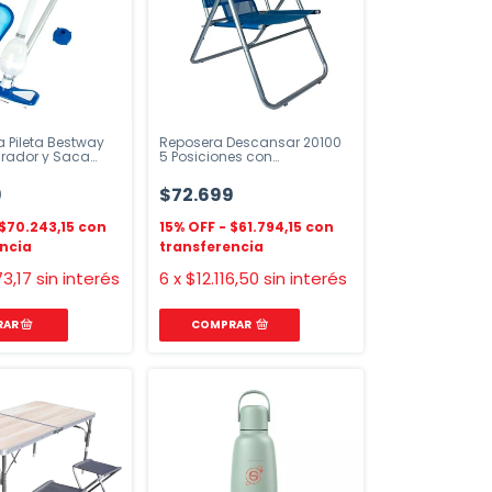
a Pileta Bestway
Reposera Descansar 20100
irador y Saca
5 Posiciones con
Apoyabrazos
9
$72.699
$70.243,15
$61.794,15
73,17
sin interés
6
x
$12.116,50
sin interés
COMPRAR