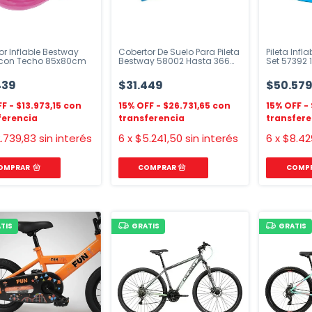
or Inflable Bestway
Cobertor De Suelo Para Pileta
Pileta Infl
 con Techo 85x80cm
Bestway 58002 Hasta 366
Set 57392 
Cm
439
$31.449
$50.57
$13.973,15
$26.731,65
.739,83
sin interés
6
x
$5.241,50
sin interés
6
x
$8.42
OMPRAR
COMP
TIS
GRATIS
GRATIS