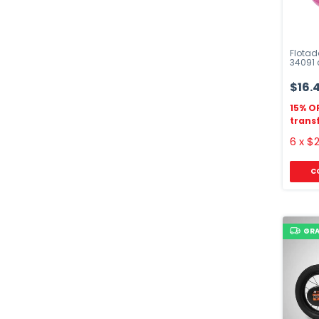
Flotad
34091
$16.
6
x
$2
C
GRA