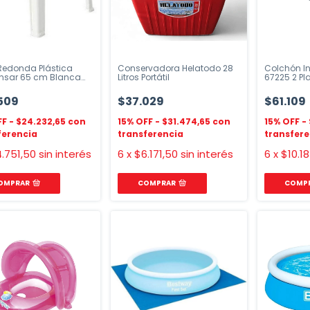
Redonda Plástica
Conservadora Helatodo 28
Colchón In
nsar 65 cm Blanca
Litros Portátil
67225 2 P
le
de Pie
509
$37.029
$61.109
$24.232,65
$31.474,65
.751,50
sin interés
6
x
$6.171,50
sin interés
6
x
$10.1
OMPRAR
COMPRAR
COMP