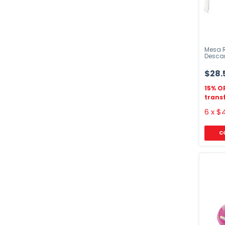
Mesa 
Desca
Apilab
$28.
6
x
$4
C