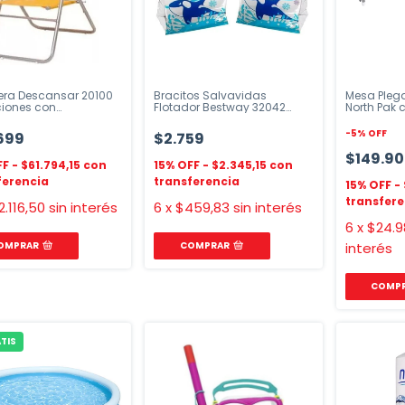
era Descansar 20100
Bracitos Salvavidas
Mesa Pleg
ciones con
Flotador Bestway 32042
North Pak 
brazos
Animalitos
para Picni
-
5
%
OFF
699
$2.759
$149.9
$61.794,15
$2.345,15
2.116,50
sin interés
6
x
$459,83
sin interés
6
x
$24.9
OMPRAR
COMPRAR
interés
TIS