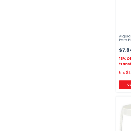
Alguici
Para Pi
Mante
$7.8
6
x
$1