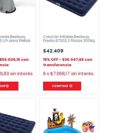
rante Bestway
Colchón Inflable Bestway
 L/h para Piletas
Pavillo 67002 2 Plazas 300kg
$42.409
$59.006,15
$36.047,65
69,83
sin interés
6
x
$7.068,17
sin interés
COMPRAR