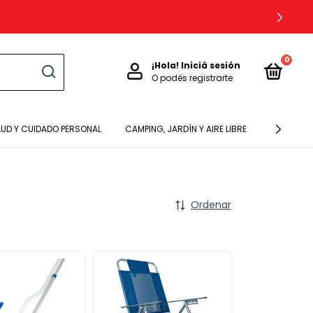
0
¡Hola!
Iniciá sesión
O podés registrarte
LUD Y CUIDADO PERSONAL
CAMPING, JARDÍN Y AIRE LIBRE
BEBES Y N
Ordenar