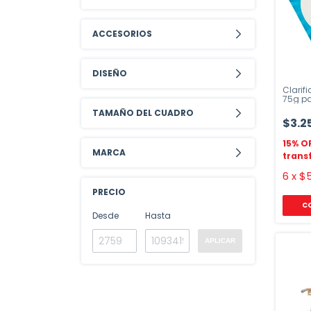
ACCESORIOS
DISEÑO
Clarif
75g pa
TAMAÑO DEL CUADRO
$3.2
MARCA
6
x
$5
PRECIO
Desde
Hasta
APLICAR