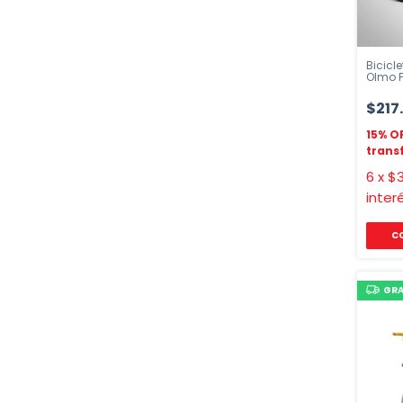
Bicicle
Olmo F
$217
6
x
$3
inter
GRA