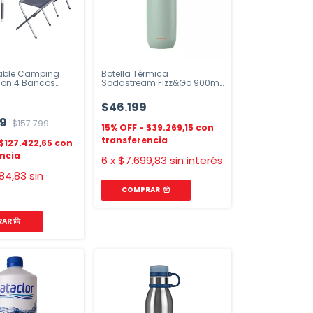
able Camping
Botella Térmica
con 4 Bancos
Sodastream Fizz&Go 900ml
c
Acero Inoxidable
$46.199
09
$157.799
$39.269,15
$127.422,65
6
x
$7.699,83
sin interés
84,83
sin
COMPRAR