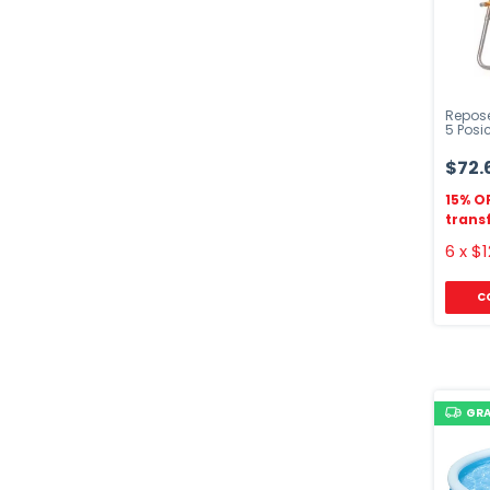
Repos
5 Posi
Apoya
$72.
6
x
$1
C
GRA