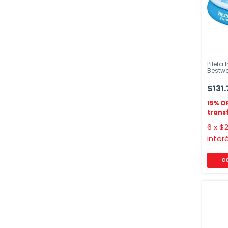
Pileta
Bestwa
$131
6
x
$2
inter