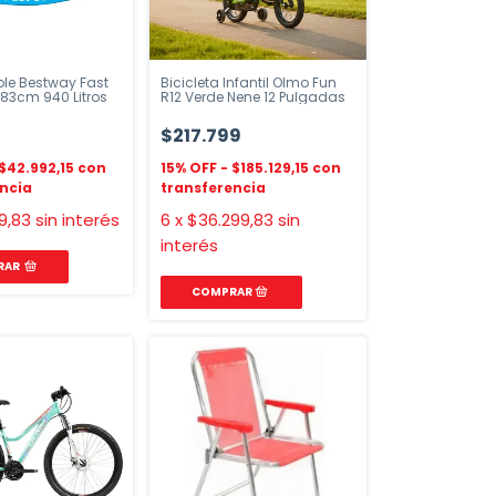
able Bestway Fast
Bicicleta Infantil Olmo Fun
183cm 940 Litros
R12 Verde Nene 12 Pulgadas
9
$217.799
$42.992,15
$185.129,15
9,83
sin interés
6
x
$36.299,83
sin
interés
RAR