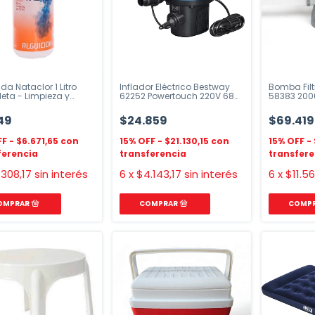
da Nataclor 1 Litro
Inflador Eléctrico Bestway
Bomba Filt
leta - Limpieza y
62252 Powertouch 220V 680
58383 2006
nimiento
L/min
49
$24.859
$69.419
$6.671,65
$21.130,15
.308,17
sin interés
6
x
$4.143,17
sin interés
6
x
$11.5