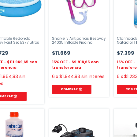
 Inflable Redonda
Snorkel y Antiparras Bestway
Clarificad
y Fast Set 5377 Litros
24035 Inflable Piscina
Nataclor 1 
.729
$11.669
$7.399
$111.969,65
$9.918,65
1.954,83
sin
6
x
$1.944,83
sin interés
6
x
$1.233
és
COMPRAR