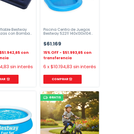
flable Bestway
Piscina Centro de Juegos
lazas con Bomba
Bestway 52211 140x130x104
cm
$61.169
$51.942,65
$51.993,65
84,83
sin interés
6
x
$10.194,83
sin interés
RAR
GRATIS