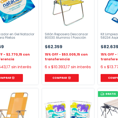
icador en Gel Nataclor
Sillón Reposera Descansar
Kit Limpiez
ra Piletas
80030 Aluminio 1 Posición
58234 Asp
Hojas
59
$62.359
$82.63
$2.770,15
$53.005,15
43,17
sin interés
6
x
$10.393,17
sin interés
6
x
$13.7
COMPRAR
GRATIS