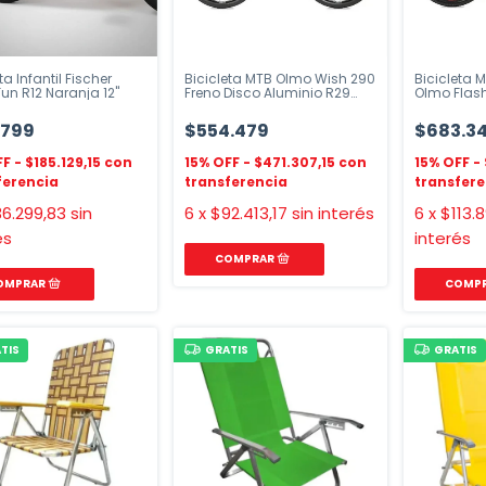
ta Infantil Fischer
Bicicleta MTB Olmo Wish 290
Bicicleta 
un R12 Naranja 12"
Freno Disco Aluminio R29
Olmo Flas
Cuadro 18"
Tamaño S
.799
$554.479
$683.3
$185.129,15
$471.307,15
6.299,83
sin
6
x
$92.413,17
sin interés
6
x
$113.8
és
interés
TIS
GRATIS
GRATIS