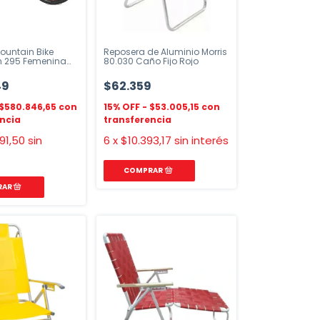
Mountain Bike
Reposera de Aluminio Morris
h 295 Femenina
80.030 Caño Fijo Rojo
16
49
$62.359
$580.846,65
$53.005,15
91,50
sin
6
x
$10.393,17
sin interés