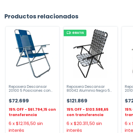
Productos relacionados
GRATIS
Reposera Descansar
Reposera Descansar
Rep
20100 5 Posiciones con
80042 Aluminio Negro 5
2010
Apoyabrazos
Posiciones
Apo
$72.699
$121.869
$7
$61.794,15
$103.588,65
6
x
$12.116,50
sin
6
x
$20.311,50
sin
6
x
interés
interés
int