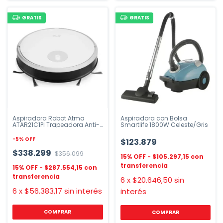
GRATIS
GRATIS
Aspiradora Robot Atma
Aspiradora con Bolsa
ATAR21C1PI Trapeadora Anti-
Smartlife 1800W Celeste/Gris
choque
-
5
%
OFF
$123.879
$338.299
$356.099
$105.297,15
$287.554,15
6
x
$20.646,50
sin
6
x
$56.383,17
sin interés
interés