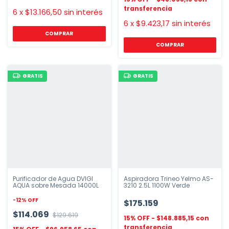
6
x
$13.166,50
sin interés
6
x
$9.423,17
sin interés
GRATIS
GRATIS
Purificador de Agua DVIGI
Aspiradora Trineo Yelmo AS-
AQUA sobre Mesada 14000L
3210 2.5L 1100W Verde
-
12
%
OFF
$175.159
$114.069
$129.619
$148.885,15