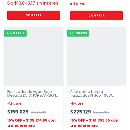
6
x
$13.043,17
sin interés
interés
COMPRAR
GRATIS
GRATIS
Purificador de Agua Bajo
Aspiradora Limpia
Mesada DVIGI PURECARBON
Tapizados Philco 400W
ADVANCE
PHASP6336
-
12
%
OFF
-
5
%
OFF
$159.029
$225.129
$180.709
$236.969
$135.174,65
$191.359,65