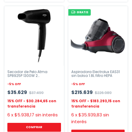
GRATIS
Secador de Pelo Atma
Aspiradora Electrolux EAS31
SP8925P 1300W 2
sin bolsa 1.8L filtro HEPA
Velocidades
-
5
%
OFF
-
5
%
OFF
$35.629
$215.639
$37.499
$226.989
$30.284,65
$183.293,15
6
x
$5.938,17
sin interés
6
x
$35.939,83
sin
interés