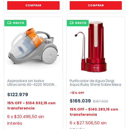
GRATIS
GRATIS
Aspiradora sin bolsa
Purificador de Agua Dvigi
Ultracomb AS-4220 1600W
Aqua Ruby Shine Sobre Mesa
filtro HEPA
-
12
%
OFF
$122.979
$165.039
$187.539
$104.532,15
$140.283,15
6
x
$20.496,50
sin
6
x
$27.506,50
sin
interés