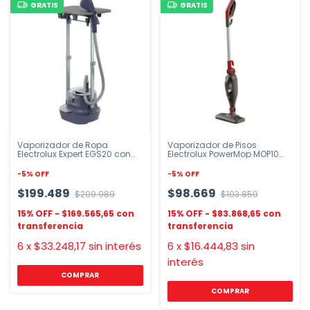
GRATIS
GRATIS
Vaporizador de Ropa
Vaporizador de Pisos
Electrolux Expert EGS20 con
Electrolux PowerMop MOP10
Perchero
1300W
-
5
%
OFF
-
5
%
OFF
$199.489
$98.669
$209.989
$103.859
$169.565,65
$83.868,65
6
x
$33.248,17
sin interés
6
x
$16.444,83
sin
interés