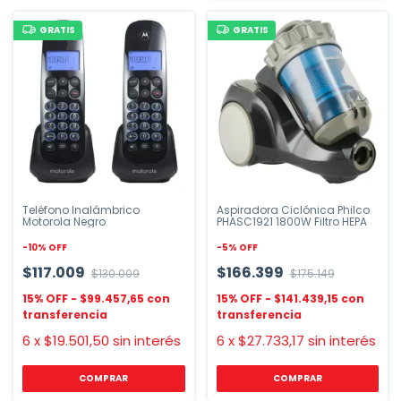
GRATIS
GRATIS
Teléfono Inalámbrico
Aspiradora Ciclónica Philco
Motorola Negro
PHASC1921 1800W Filtro HEPA
-
10
%
OFF
-
5
%
OFF
$117.009
$166.399
$130.009
$175.149
$99.457,65
$141.439,15
6
x
$19.501,50
sin interés
6
x
$27.733,17
sin interés