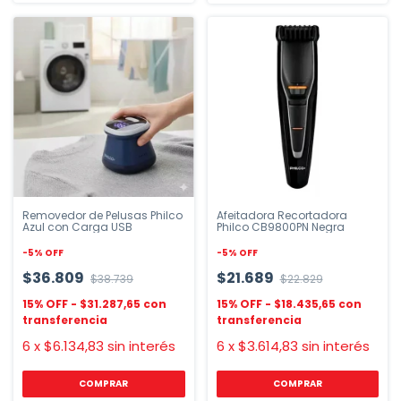
Removedor de Pelusas Philco
Afeitadora Recortadora
Azul con Carga USB
Philco CB9800PN Negra
-
5
%
OFF
-
5
%
OFF
$36.809
$21.689
$38.739
$22.829
$31.287,65
$18.435,65
6
x
$6.134,83
sin interés
6
x
$3.614,83
sin interés