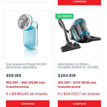
GRATIS
Sacapelusas Philips GC026
Aspiradora Sin Bolsa
Eliminador de Bolitas
Smartlife 2000W SL-VC20BLB
Azul/Gris
$59.189
$204.919
$50.310,65
$174.181,15
6
x
$9.864,83
sin interés
6
x
$34.153,17
sin interés