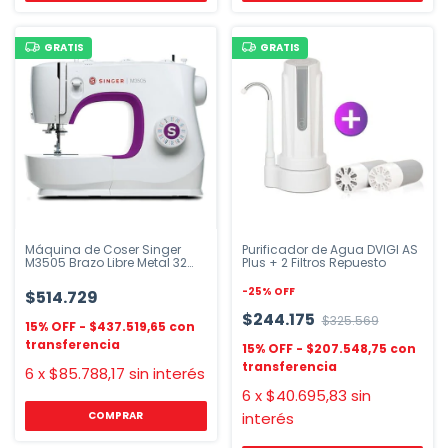
GRATIS
GRATIS
Máquina de Coser Singer
Purificador de Agua DVIGI AS
M3505 Brazo Libre Metal 32
Plus + 2 Filtros Repuesto
Puntadas
-
25
%
OFF
$514.729
$244.175
$325.569
$437.519,65
$207.548,75
6
x
$85.788,17
sin interés
6
x
$40.695,83
sin
interés