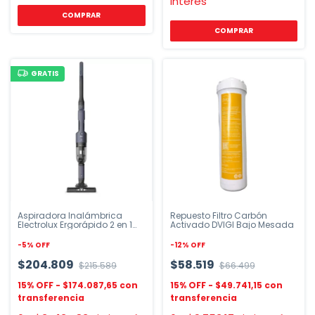
interés
COMPRAR
GRATIS
Aspiradora Inalámbrica
Repuesto Filtro Carbón
Electrolux Ergorápido 2 en 1
Activado DVIGI Bajo Mesada
ERG019
-
5
%
OFF
-
12
%
OFF
$204.809
$58.519
$215.589
$66.499
$174.087,65
$49.741,15