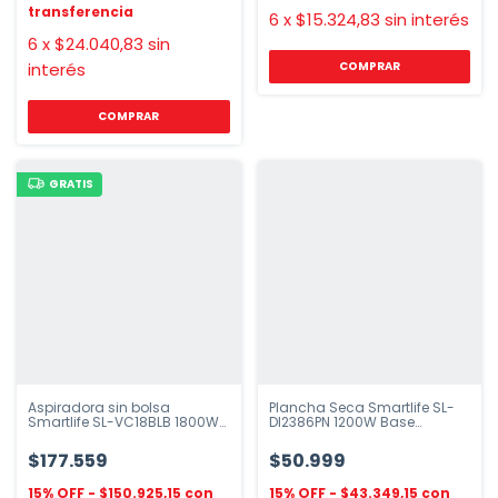
6
x
$15.324,83
sin interés
6
x
$24.040,83
sin
interés
COMPRAR
GRATIS
Aspiradora sin bolsa
Plancha Seca Smartlife SL-
Smartlife SL-VC18BLB 1800W
DI2386PN 1200W Base
multiciclónica
Antiadherente
$177.559
$50.999
$150.925,15
$43.349,15