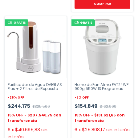
GRATIS
GRATIS
Purificador de Agua DVIGI AS
Horno de Pan Atma PAT24WP
Plus + 2 Filtros de Repuesto
900g 550W 13 Programas
-
25
%
OFF
-
5
%
OFF
$244.175
$154.849
$325.569
$162.999
$207.548,75
$131.621,65
6
x
$40.695,83
sin
6
x
$25.808,17
sin interés
interés