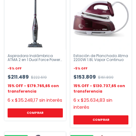
Aspiradora Inalámbrica
Estación de Planchado Atma
ATMA 2 en 1 Dual Force Power
2200W 1.8L Vapor Continuo
AS7922N
-
5
%
OFF
-
5
%
OFF
$211.489
$153.809
$222.619
$161.899
$179.765,65
$130.737,65
6
x
$35.248,17
sin interés
6
x
$25.634,83
sin
interés