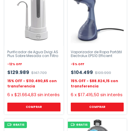
Purificador de Agua Dvigi AS
Vaporizador de Ropa Portátil
Plus Sobre Mesada con Filtro
Electrolux EPS10 Efficient
-
12
%
OFF
-
5
%
OFF
$129.989
$104.499
$147.709
$109.999
$110.490,65
$88.824,15
6
x
$21.664,83
sin interés
6
x
$17.416,50
sin interés
COMPRAR
GRATIS
GRATIS