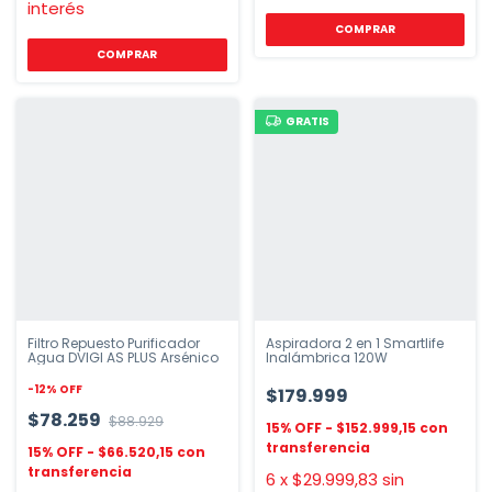
interés
GRATIS
Filtro Repuesto Purificador
Aspiradora 2 en 1 Smartlife
Agua DVIGI AS PLUS Arsénico
Inalámbrica 120W
-
12
%
OFF
$179.999
$78.259
$88.929
$152.999,15
$66.520,15
6
x
$29.999,83
sin