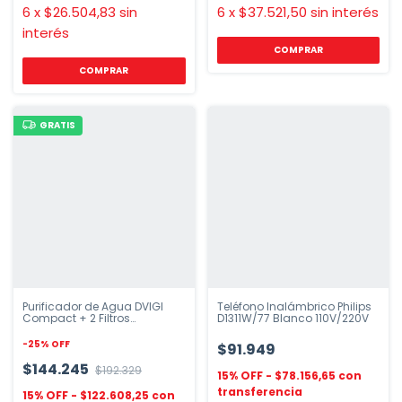
6
x
$26.504,83
sin
6
x
$37.521,50
sin interés
interés
COMPRAR
GRATIS
Purificador de Agua DVIGI
Teléfono Inalámbrico Philips
Compact + 2 Filtros
D1311W/77 Blanco 110V/220V
Repuestos
-
25
%
OFF
$91.949
$144.245
$192.329
$78.156,65
$122.608,25