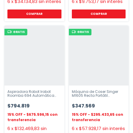
6
x
$34.134,83
sin interés
6
x
$9.753,17
sin interés
COMPRAR
GRATIS
GRATIS
Aspiradora Robot Irobot
Máquina de Coser Singer
Roomba 694 Automática
M1605 Recta Portátil
220v
Doméstica
$794.819
$347.569
$675.596,15
$295.433,65
6
x
$132.469,83
sin
6
x
$57.928,17
sin interés