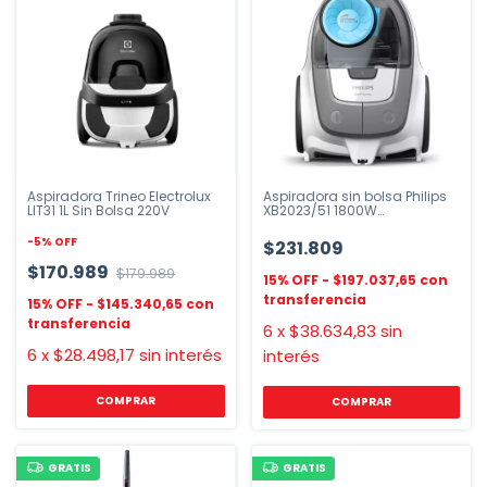
Aspiradora Trineo Electrolux
Aspiradora sin bolsa Philips
LIT31 1L Sin Bolsa 220V
XB2023/51 1800W
PowerCyclone
-
5
%
OFF
$231.809
$170.989
$179.989
$197.037,65
$145.340,65
6
x
$38.634,83
sin
6
x
$28.498,17
sin interés
interés
COMPRAR
COMPRAR
GRATIS
GRATIS