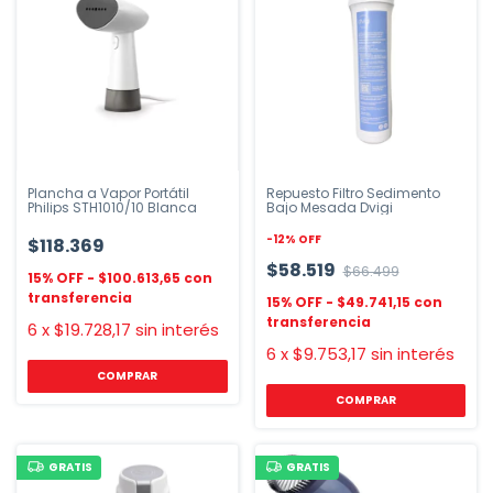
Plancha a Vapor Portátil
Repuesto Filtro Sedimento
Philips STH1010/10 Blanca
Bajo Mesada Dvigi
-
12
%
OFF
$118.369
$58.519
$66.499
$100.613,65
$49.741,15
6
x
$19.728,17
sin interés
6
x
$9.753,17
sin interés
COMPRAR
GRATIS
GRATIS