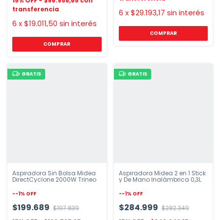
$96.958,65
6
x
$29.193,17
sin interés
6
x
$19.011,50
sin interés
COMPRAR
COMPRAR
GRATIS
GRATIS
Aspiradora Sin Bolsa Midea
Aspiradora Midea 2 en 1 Stick
DirectCyclone 2000W Trineo
y De Mano Inalámbrica 0,3L
-
-1
%
OFF
-
-1
%
OFF
$199.689
$284.999
$197.839
$282.349