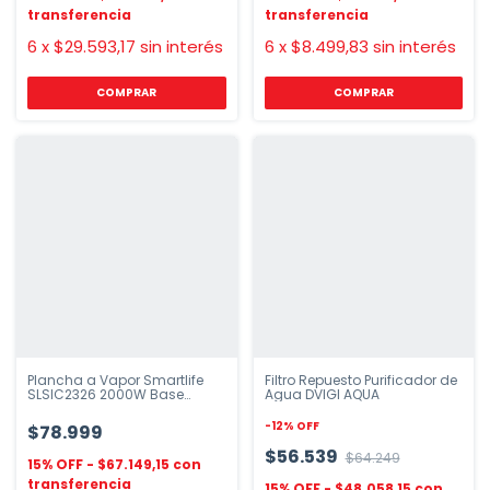
6
x
$29.593,17
sin interés
6
x
$8.499,83
sin interés
COMPRAR
Plancha a Vapor Smartlife
Filtro Repuesto Purificador de
SLSIC2326 2000W Base
Agua DVIGI AQUA
Cerámica
-
12
%
OFF
$78.999
$56.539
$64.249
$67.149,15
$48.058,15