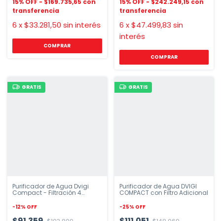
$169.735,65
$242.249,15
6
x
$33.281,50
sin interés
6
x
$47.499,83
sin
interés
COMPRAR
GRATIS
GRATIS
Purificador de Agua Dvigi
Purificador de Agua DVIGI
Compact - Filtración 4
COMPACT con Filtro Adicional
Etapas
-
12
%
OFF
-
25
%
OFF
$91.359
$111.051