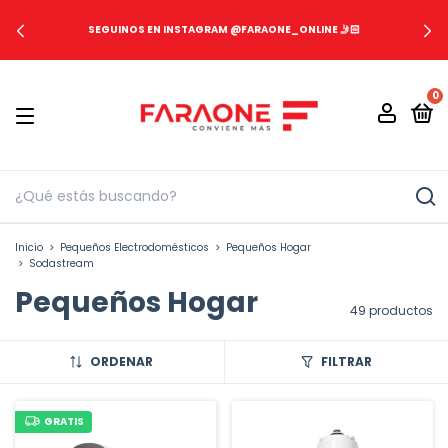
SEGUINOS EN INSTAGRAM @FARAONE_ONLINE 🤳🏻
0
Inicio
>
Pequeños Electrodomésticos
>
Pequeños Hogar
>
Sodastream
Pequeños Hogar
49 productos
ORDENAR
FILTRAR
GRATIS