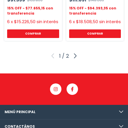
$103.809
$148.069
$77.655,15
$94.393,35
6
x
$15.226,50
sin interés
6
x
$18.508,50
sin interés
COMPRAR
COMPRAR
1
/
2
MENÚ PRINCIPAL
CONTACTÁNOS