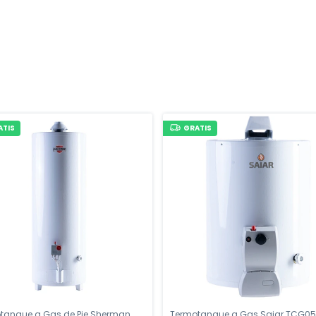
ATIS
GRATIS
tanque a Gas de Pie Sherman
Termotanque a Gas Saiar TCG0