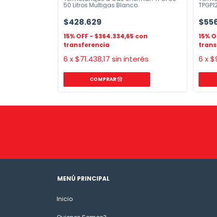
50 Litros Multigas Blanco
TPGP12
$428.629
$556
$364.334,65
nterés
6
x
$71.438,17
sin interés
6
x
$
MENÚ PRINCIPAL
Inicio