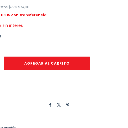
estos
$776.974,38
118,15
3
sin interés
s
la presión