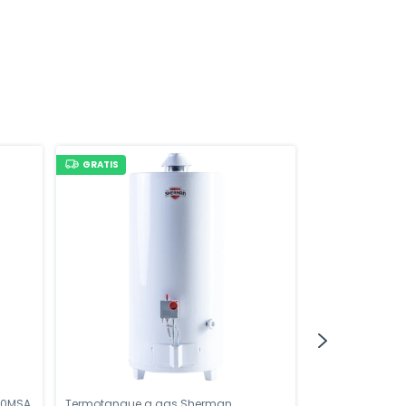
GRATIS
GRATIS
50MSA
Termotanque a gas Sherman