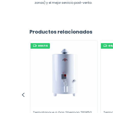
zonas) y el mejor servicio post-venta.
Productos relacionados
GRATIS
GR
quapiú Hybrid4
Termotanque a Gas Sherman TPGP50
Termo