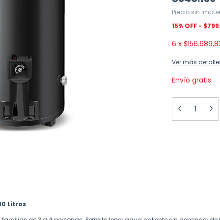
Precio sin impu
$799.
6
x
$156.689,8
Ver más detalle
Envío gratis
0 Litros
 familias de 3 a 4 personas. Permite tener agua caliente sin depender de 