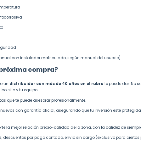
emperatura
nticorrosiva
to
eguridad
e anual con instalador matriculado, según manual del usuario)
u próxima compra?
lo un
distribuidor con más de 40 años en el rubro
te puede dar. No 
olsillo y tu equipo.
as que te puede asesorar profesionalmente.
evos con garantía oficial, asegurando que tu inversión esté protegida
e la mejor relación precio-calidad de la zona, con la calidez de siempr
, descuentos por pago contado, envío sin cargo (exclusivo para ciertos