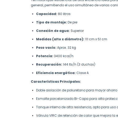
general, permitiendo el uso simultáneo de varias canil
Capacidad:
80 litros
Tipo de montaje:
De pie
Conexión de agua:
Superior
Medidas (alto x diámetro):
111 cm x 51 cm
Peso vacío:
Aprox. 32 kg
Potencia:
3400 kcal/h
Recuperación:
144 lts/h (3 duchas)
Eficiencia energética:
Clase A
Características Principales:
Doble aislación de poliuretano para mayor ahorro
Esmalte porcelanizado Bi-Capa para alta protecci
Tanque interno de alta resistencia, apto para us
Válvula VIRC de retención de calor que mejora la e