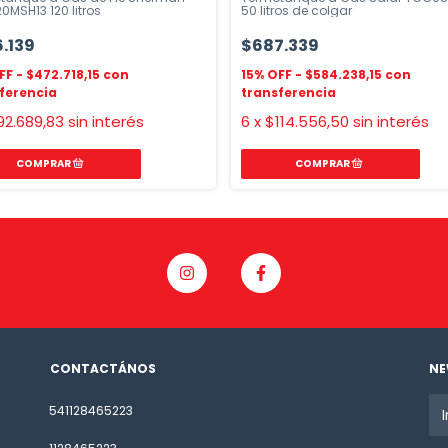
0MSH13 120 litros
50 litros de colgar
.139
$687.339
$472.718,15
$584.238,15
92.689,83
sin interés
6
x
$114.556,50
sin interés
CONTACTÁNOS
NE
541128465223