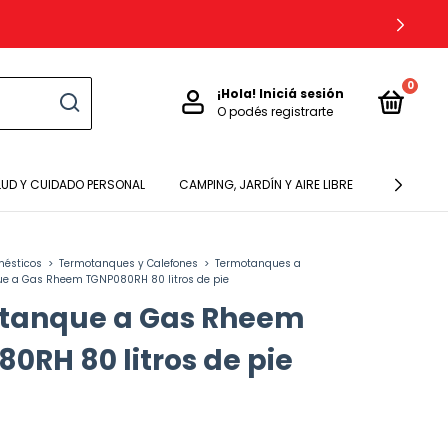
0
¡Hola!
Iniciá sesión
O podés registrarte
LUD Y CUIDADO PERSONAL
CAMPING, JARDÍN Y AIRE LIBRE
BEBES Y N
mésticos
>
Termotanques y Calefones
>
Termotanques a
e a Gas Rheem TGNP080RH 80 litros de pie
tanque a Gas Rheem
0RH 80 litros de pie