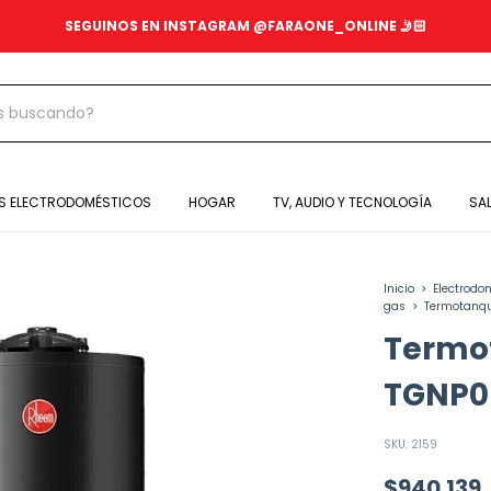
SEGUINOS EN INSTAGRAM @FARAONE_ONLINE 🤳🏻
S ELECTRODOMÉSTICOS
HOGAR
TV, AUDIO Y TECNOLOGÍA
SA
Inicio
>
Electrodo
gas
>
Termotanqu
Termo
TGNP08
SKU:
2159
$940.139