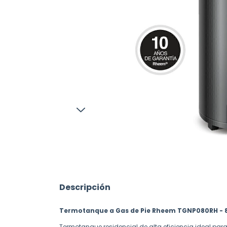
Descripción
Termotanque a Gas de Pie Rheem TGNP080RH - 8
Termotanque residencial de alta eficiencia ideal para