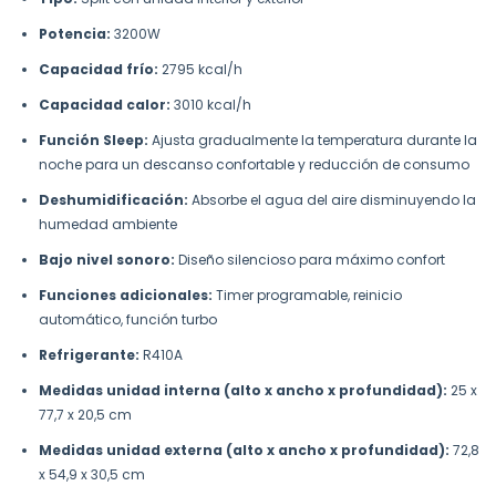
Potencia:
3200W
Capacidad frío:
2795 kcal/h
Capacidad calor:
3010 kcal/h
Función Sleep:
Ajusta gradualmente la temperatura durante la
noche para un descanso confortable y reducción de consumo
Deshumidificación:
Absorbe el agua del aire disminuyendo la
humedad ambiente
Bajo nivel sonoro:
Diseño silencioso para máximo confort
Funciones adicionales:
Timer programable, reinicio
automático, función turbo
Refrigerante:
R410A
Medidas unidad interna (alto x ancho x profundidad):
25 x
77,7 x 20,5 cm
Medidas unidad externa (alto x ancho x profundidad):
72,8
x 54,9 x 30,5 cm