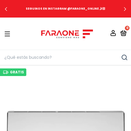
SEGUINOS EN INSTAGRAM @FARAONE_ONLINE 🤳🏻
0
GRATIS