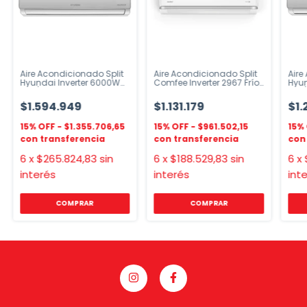
Aire Acondicionado Split
Aire Acondicionado Split
Aire
Hyundai Inverter 6000W
Comfee Inverter 2967 Frío
Hyun
Frío/Calor Blanco
Calor
Frio
$1.594.949
$1.131.179
$1.
$1.355.706,65
$961.502,15
6
x
$265.824,83
sin
6
x
$188.529,83
sin
6
x
interés
interés
int
COMPRAR