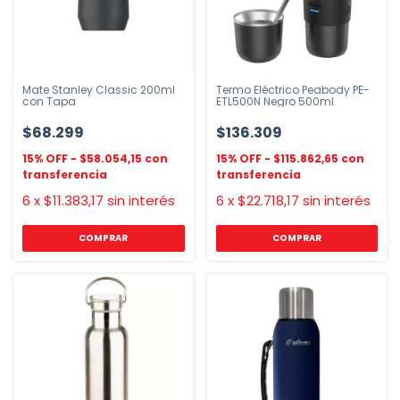
Mate Stanley Classic 200ml
Termo Eléctrico Peabody PE-
con Tapa
ETL500N Negro 500ml
$68.299
$136.309
$58.054,15
$115.862,65
6
x
$11.383,17
sin interés
6
x
$22.718,17
sin interés
COMPRAR