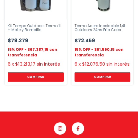
Kit Tempo Outdoors Termo 1L
Termo Acero Inoxidable 1,4L
+ Mate y Bombilla
Outdoors 24hs Frío Calor
Negro
$79.279
$72.459
$67.387,15
$61.590,15
6
x
$13.213,17
sin interés
6
x
$12.076,50
sin interés
COMPRAR
COMPRAR