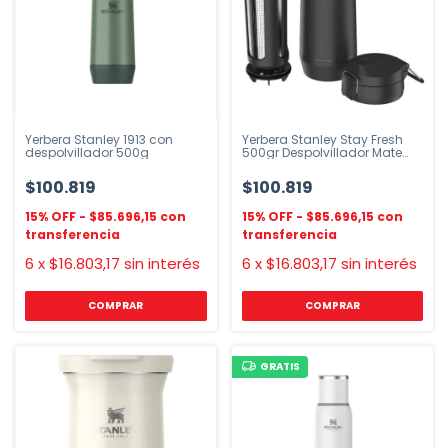
Yerbera Stanley 1913 con
Yerbera Stanley Stay Fresh
despolvillador 500g
500gr Despolvillador Mate
Negro
$100.819
$100.819
$85.696,15
$85.696,15
6
x
$16.803,17
sin interés
6
x
$16.803,17
sin interés
COMPRAR
GRATIS