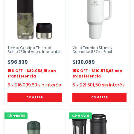
Termo Contigo Thermal
Vaso Térmico Stanley
Bottle 739ml Acero Inoxidable
Quencher 887ml Frost
$96.539
$130.089
$82.058,15
$110.575,65
6
x
$16.089,83
sin interés
6
x
$21.681,50
sin interés
COMPRAR
COMPRAR
GRATIS
GRATIS