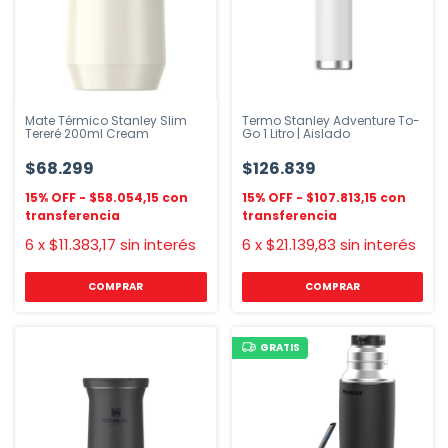
Mate Térmico Stanley Slim
Termo Stanley Adventure To-
Tereré 200ml Cream
Go 1 Litro | Aislado
$68.299
$126.839
$58.054,15
$107.813,15
6
x
$11.383,17
sin interés
6
x
$21.139,83
sin interés
COMPRAR
GRATIS