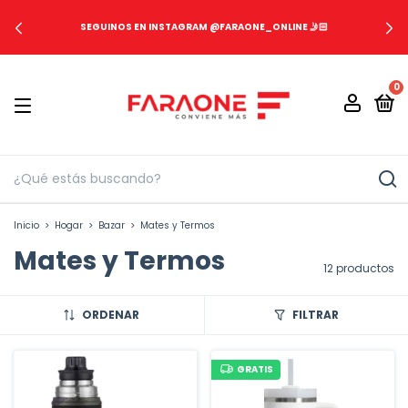
SEGUINOS EN INSTAGRAM @FARAONE_ONLINE 🤳🏻
0
Inicio
>
Hogar
>
Bazar
>
Mates y Termos
Mates y Termos
12 productos
ORDENAR
FILTRAR
GRATIS