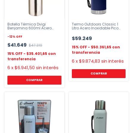
Botella Térmica Dvigi
Termo Outdoors Classic 1
Benjamina 600ml Acero
Litro Acero Inoxidable Pico
Inoxidable
Cebador
-
12
%
OFF
$59.249
$41.649
$47.319
$50.361,65
$35.401,65
6
x
$9.874,83
sin interés
6
x
$6.941,50
sin interés
COMPRAR